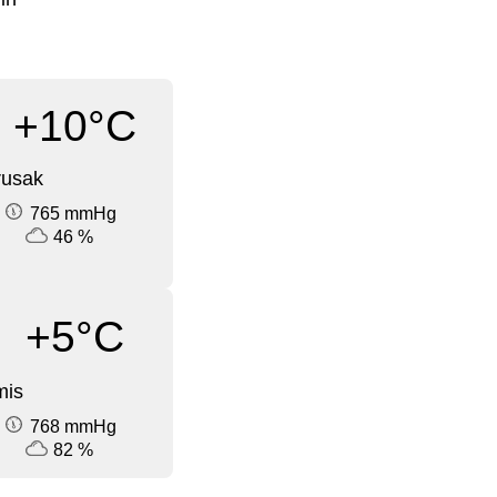
+10°C
rusak
765 mmHg
46 %
+5°C
mis
768 mmHg
82 %