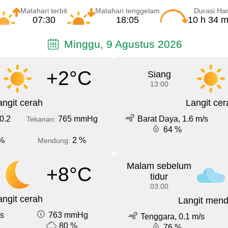
Matahari terbit
Matahari tenggelam
Durasi Har
07:30
18:05
10 h 34 m
Minggu, 9 Agustus 2026
+2°C
Siang
13:00
angit cerah
Langit cer
0.2
765 mmHg
Barat Daya, 1.6 m/s
Tekanan:
64 %
%
2 %
Mendung:
Malam sebelum
+8°C
tidur
03:00
angit cerah
Langit men
/s
763 mmHg
Tenggara, 0.1 m/s
80 %
76 %