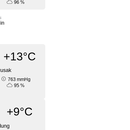
96 %
i
in
+13°C
rusak
763 mmHg
95 %
+9°C
dung