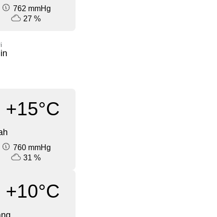
762 mmHg
27 %
i
in
+15°C
ah
760 mmHg
31 %
+10°C
ang