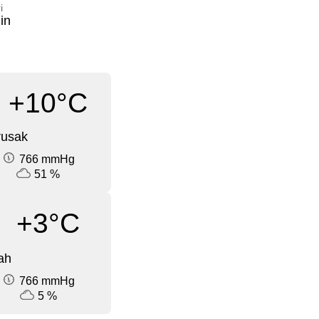
i
in
+10°C
rusak
766 mmHg
51 %
+3°C
ah
766 mmHg
5 %