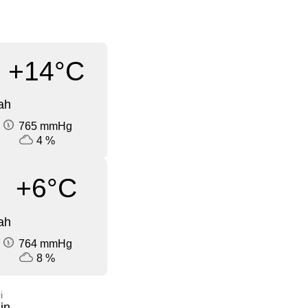
+14°C
ah
765 mmHg
4 %
+6°C
ah
764 mmHg
8 %
i
in