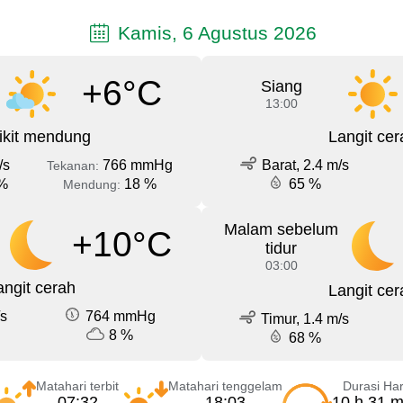
Kamis, 6 Agustus 2026
+6°C
Siang
13:00
ikit mendung
Langit cer
/s
766 mmHg
Barat, 2.4 m/s
Tekanan:
%
18 %
65 %
Mendung:
Malam sebelum
+10°C
tidur
03:00
angit cerah
Langit cer
/s
764 mmHg
Timur, 1.4 m/s
8 %
68 %
Matahari terbit
Matahari tenggelam
Durasi Har
07:32
18:03
10 h 31 m