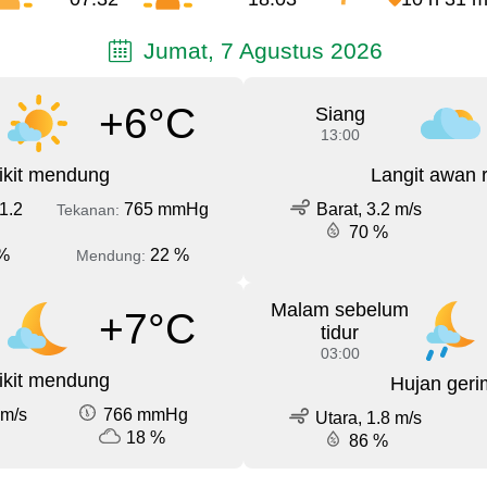
Jumat, 7 Agustus 2026
+6°C
Siang
13:00
ikit mendung
Langit awan 
1.2
765 mmHg
Barat, 3.2 m/s
Tekanan:
70 %
%
22 %
Mendung:
Malam sebelum
+7°C
tidur
03:00
ikit mendung
Hujan geri
 m/s
766 mmHg
Utara, 1.8 m/s
18 %
86 %