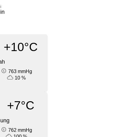
i
in
+10°C
ah
763 mmHg
10 %
+7°C
dung
762 mmHg
100 %