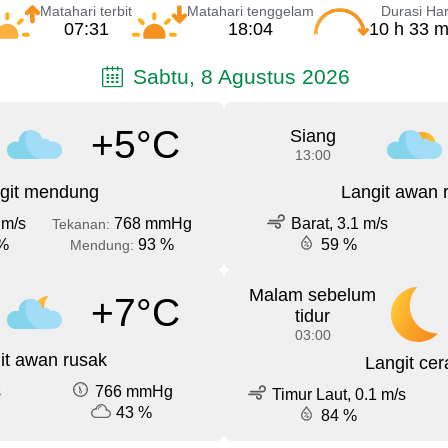
Matahari terbit
Matahari tenggelam
Durasi Har
07:31
18:04
10 h 33 m
Sabtu, 8 Agustus 2026
+5°C
Siang
13:00
git mendung
Langit awan 
 m/s
768 mmHg
Barat, 3.1 m/s
Tekanan:
%
93 %
59 %
Mendung:
Malam sebelum
+7°C
tidur
03:00
it awan rusak
Langit cer
s
766 mmHg
Timur Laut, 0.1 m/s
43 %
84 %