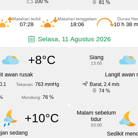
100 %
81 %
Matahari terbit
Matahari tenggelam
Durasi Har
07:28
18:06
10 h 38 m
Selasa, 11 Agustus 2026
+8°C
Siang
13:00
it awan rusak
Langit awan 
0.1
763 mmHg
Barat, 2.4 m/s
Tekanan:
74 %
%
76 %
Mendung:
Malam sebelum
+10°C
tidur
03:00
jan sedang
Sedikit men