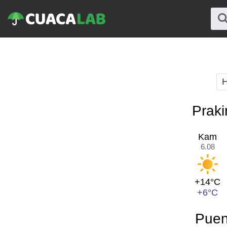
H
Praki
Kam
6.08
+14°C
+6°C
Puen