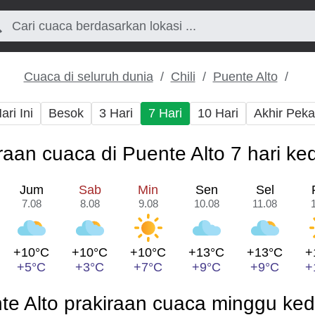
Cuaca di seluruh dunia
Chili
Puente Alto
ari Ini
Besok
3 Hari
7 Hari
10 Hari
Akhir Pek
raan cuaca di Puente Alto 7 hari k
Jum
Sab
Min
Sen
Sel
7.08
8.08
9.08
10.08
11.08
+10°C
+10°C
+10°C
+13°C
+13°C
+
+5°C
+3°C
+7°C
+9°C
+9°C
+
te Alto prakiraan cuaca minggu ke