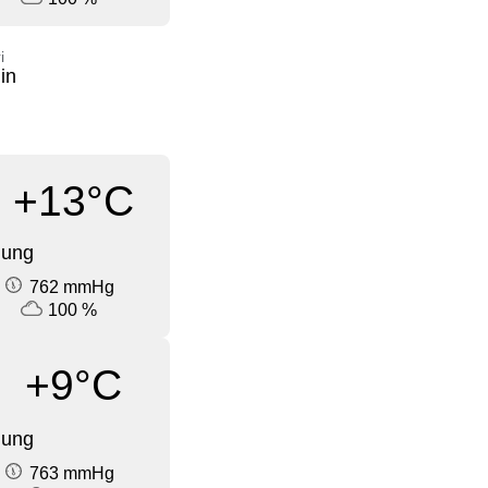
i
in
+13°C
dung
762 mmHg
100 %
+9°C
dung
763 mmHg