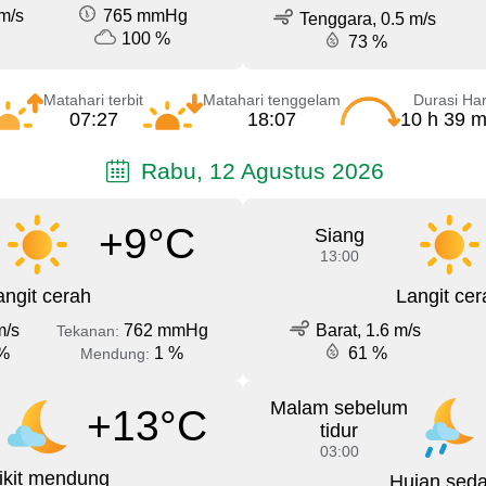
m/s
765 mmHg
Tenggara, 0.5 m/s
100 %
73 %
Matahari terbit
Matahari tenggelam
Durasi Har
07:27
18:07
10 h 39 m
Rabu, 12 Agustus 2026
+9°C
Siang
13:00
angit cerah
Langit cer
m/s
762 mmHg
Barat, 1.6 m/s
Tekanan:
%
1 %
61 %
Mendung:
Malam sebelum
+13°C
tidur
03:00
ikit mendung
Hujan sed