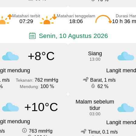
Matahari terbit
Matahari tenggelam
Durasi Har
07:29
18:06
10 h 36 m
Senin, 10 Agustus 2026
+8°C
Siang
13:00
git mendung
Langit men
1 m/s
762 mmHg
Barat, 1 m/s
Tekanan:
%
100 %
62 %
Mendung:
Malam sebelum
+10°C
tidur
03:00
git mendung
Langit men
m/s
763 mmHg
Timur, 0.1 m/s