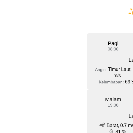
Pagi
08:00
L
Timur Laut, 
Angin:
m/s
69 
Kelembaban:
Malam
19:00
L
Barat, 0.7 m
81 %