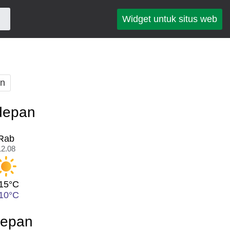
Widget untuk situs web
an
edepan
Rab
12.08
15°C
10°C
depan