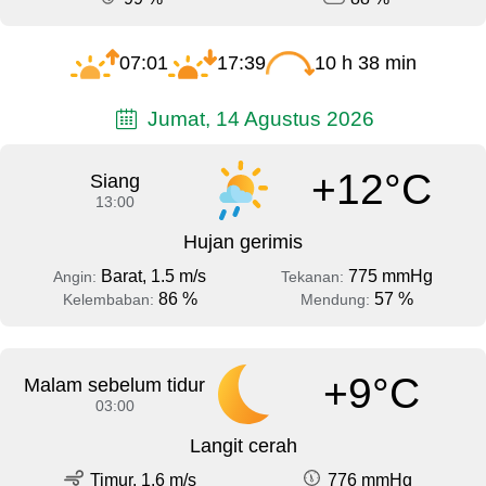
07:01
17:39
10 h 38 min
Jumat, 14 Agustus 2026
+12°C
Siang
13:00
Hujan gerimis
Barat, 1.5 m/s
775 mmHg
Angin:
Tekanan:
86 %
57 %
Kelembaban:
Mendung:
+9°C
Malam sebelum tidur
03:00
Langit cerah
Timur, 1.6 m/s
776 mmHg