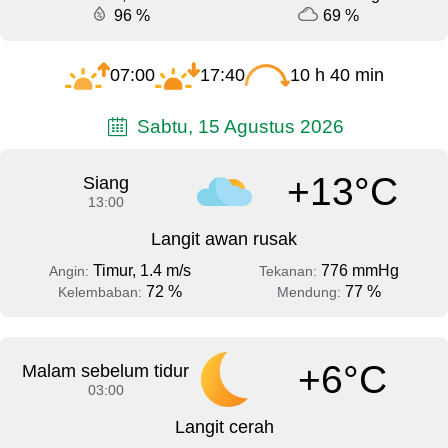
96 %
69 %
07:00
17:40
10 h 40 min
Sabtu, 15 Agustus 2026
+13°C
Siang
13:00
Langit awan rusak
Timur, 1.4 m/s
776 mmHg
Angin:
Tekanan:
72 %
77 %
Kelembaban:
Mendung:
+6°C
Malam sebelum tidur
03:00
Langit cerah