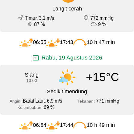
Langit cerah
Timur, 3.1 m/s
772 mmHg
87 %
9 %
06:55
17:43
10 h 47 min
Rabu, 19 Agustus 2026
+15°C
Siang
13:00
Sedikit mendung
Barat Laut, 6.9 m/s
771 mmHg
Angin:
Tekanan:
69 %
Kelembaban:
06:54
17:44
10 h 49 min