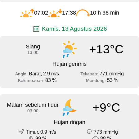
07:02
17:38
10 h 36 min
Kamis, 13 Agustus 2026
+13°C
Siang
13:00
Hujan gerimis
Barat, 2.9 m/s
771 mmHg
Angin:
Tekanan:
83 %
53 %
Kelembaban:
Mendung:
+9°C
Malam sebelum tidur
03:00
Hujan ringan
Timur, 0.9 m/s
773 mmHg
99 %
88 %