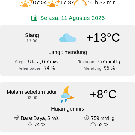
07:04
17:37
10 h 32 min
Selasa, 11 Agustus 2026
+13°C
Siang
13:00
Langit mendung
Utara, 6.7 m/s
757 mmHg
Angin:
Tekanan:
74 %
95 %
Kelembaban:
Mendung:
+8°C
Malam sebelum tidur
03:00
Hujan gerimis
Barat Daya, 5 m/s
759 mmHg
74 %
52 %