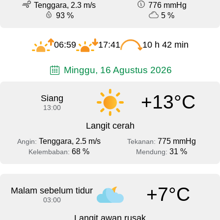
Tenggara, 2.3 m/s
776 mmHg
93 %
5 %
06:59
17:41
10 h 42 min
Minggu, 16 Agustus 2026
+13°C
Siang
13:00
Langit cerah
Tenggara, 2.5 m/s
775 mmHg
Angin:
Tekanan:
68 %
31 %
Kelembaban:
Mendung:
+7°C
Malam sebelum tidur
03:00
Langit awan rusak