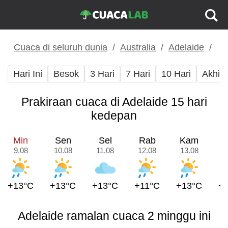
Cuaca di seluruh dunia
Australia
Adelaide
Hari Ini
Besok
3 Hari
7 Hari
10 Hari
Akhir
Prakiraan cuaca di Adelaide 15 hari
kedepan
Min
Sen
Sel
Rab
Kam
9.08
10.08
11.08
12.08
13.08
1
+13°C
+13°C
+13°C
+11°C
+13°C
+
Adelaide ramalan cuaca 2 minggu ini