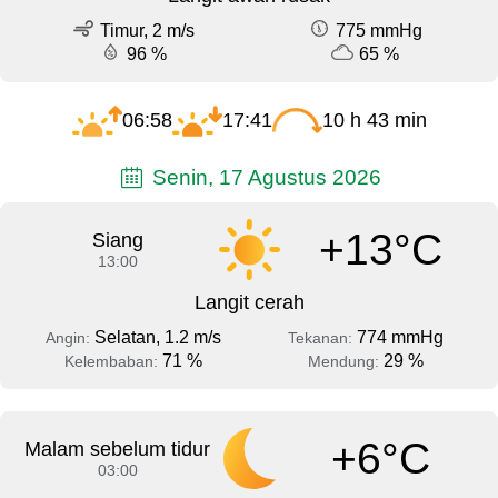
Timur, 2 m/s
775 mmHg
96 %
65 %
06:58
17:41
10 h 43 min
Senin, 17 Agustus 2026
+13°C
Siang
13:00
Langit cerah
Selatan, 1.2 m/s
774 mmHg
Angin:
Tekanan:
71 %
29 %
Kelembaban:
Mendung:
+6°C
Malam sebelum tidur
03:00