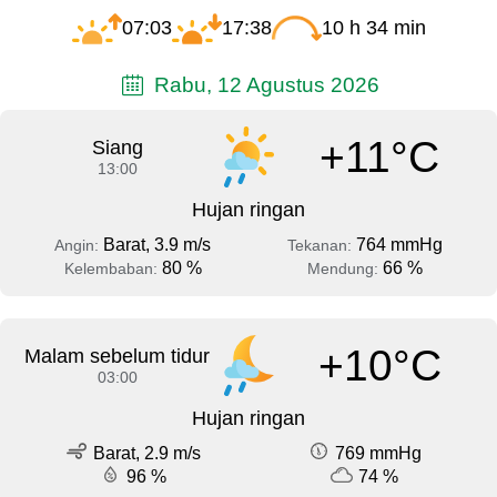
07:03
17:38
10 h 34 min
Rabu, 12 Agustus 2026
+11°C
Siang
13:00
Hujan ringan
Barat, 3.9 m/s
764 mmHg
Angin:
Tekanan:
80 %
66 %
Kelembaban:
Mendung:
+10°C
Malam sebelum tidur
03:00
Hujan ringan
Barat, 2.9 m/s
769 mmHg
96 %
74 %