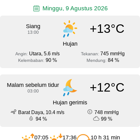
Minggu, 9 Agustus 2026
+13°C
Siang
13:00
Hujan
Utara, 5.6 m/s
745 mmHg
Angin:
Tekanan:
90 %
84 %
Kelembaban:
Mendung:
+12°C
Malam sebelum tidur
03:00
Hujan gerimis
Barat Daya, 10.4 m/s
748 mmHg
94 %
99 %
07:05
17:36
10 h 31 min