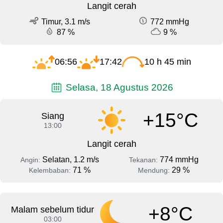
Langit cerah
Timur, 3.1 m/s
772 mmHg
87 %
9 %
06:56
17:42
10 h 45 min
Selasa, 18 Agustus 2026
+15°C
Siang
13:00
Langit cerah
Selatan, 1.2 m/s
774 mmHg
Angin:
Tekanan:
71 %
29 %
Kelembaban:
Mendung:
+8°C
Malam sebelum tidur
03:00