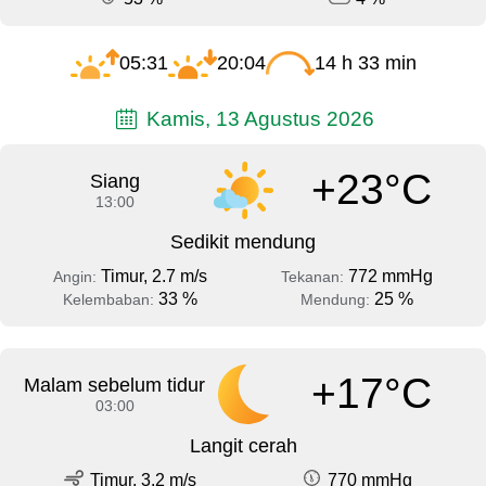
05:31
20:04
14 h 33 min
Kamis, 13 Agustus 2026
+23°C
Siang
13:00
Sedikit mendung
Timur, 2.7 m/s
772 mmHg
Angin:
Tekanan:
33 %
25 %
Kelembaban:
Mendung:
+17°C
Malam sebelum tidur
03:00
Langit cerah
Timur, 3.2 m/s
770 mmHg