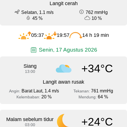
Langit cerah
Selatan, 1.1 m/s
762 mmHg
45 %
10 %
05:37
19:57
14 h 19 min
Senin, 17 Agustus 2026
+34°C
Siang
13:00
Langit awan rusak
Barat Laut, 1.4 m/s
761 mmHg
Angin:
Tekanan:
20 %
64 %
Kelembaban:
Mendung:
+24°C
Malam sebelum tidur
03:00