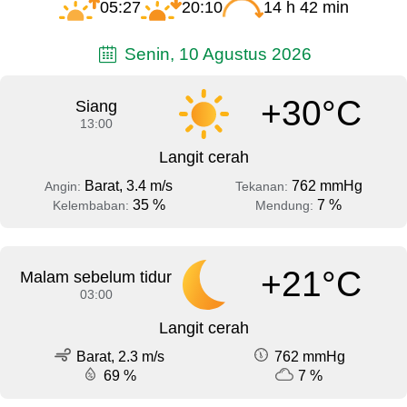
05:27
20:10
14 h 42 min
Senin, 10 Agustus 2026
+30°C
Siang
13:00
Langit cerah
Barat, 3.4 m/s
762 mmHg
Angin:
Tekanan:
35 %
7 %
Kelembaban:
Mendung:
+21°C
Malam sebelum tidur
03:00
Langit cerah
Barat, 2.3 m/s
762 mmHg
69 %
7 %