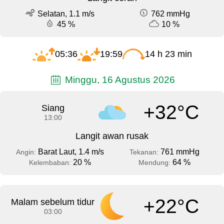
Selatan, 1.1 m/s
762 mmHg
45 %
10 %
05:36
19:59
14 h 23 min
Minggu, 16 Agustus 2026
+32°C
Siang
13:00
Langit awan rusak
Barat Laut, 1.4 m/s
761 mmHg
Angin:
Tekanan:
20 %
64 %
Kelembaban:
Mendung:
+22°C
Malam sebelum tidur
03:00