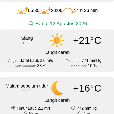
05:30
20:06
14 h 36 min
Rabu, 12 Agustus 2026
+21°C
Siang
13:00
Langit cerah
Barat Laut, 2.6 m/s
771 mmHg
Angin:
Tekanan:
38 %
10 %
Kelembaban:
Mendung:
+16°C
Malam sebelum tidur
03:00
Langit cerah
Timur Laut, 2.2 m/s
772 mmHg
53 %
4 %