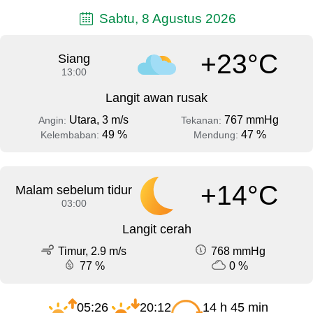
Sabtu, 8 Agustus 2026
+23°C
Siang
13:00
Langit awan rusak
Utara, 3 m/s
767 mmHg
Angin:
Tekanan:
49 %
47 %
Kelembaban:
Mendung:
+14°C
Malam sebelum tidur
03:00
Langit cerah
Timur, 2.9 m/s
768 mmHg
77 %
0 %
05:26
20:12
14 h 45 min