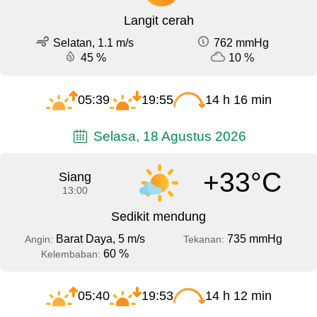
Langit cerah
Selatan, 1.1 m/s
762 mmHg
45 %
10 %
05:39
19:55
14 h 16 min
Selasa, 18 Agustus 2026
+33°C
Siang
13:00
Sedikit mendung
Barat Daya, 5 m/s
735 mmHg
Angin:
Tekanan:
60 %
Kelembaban:
05:40
19:53
14 h 12 min