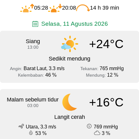
05:28
20:08
14 h 39 min
Selasa, 11 Agustus 2026
+24°C
Siang
13:00
Sedikit mendung
Barat Laut, 3.3 m/s
765 mmHg
Angin:
Tekanan:
46 %
12 %
Kelembaban:
Mendung:
+16°C
Malam sebelum tidur
03:00
Langit cerah
Utara, 3.3 m/s
769 mmHg
53 %
3 %