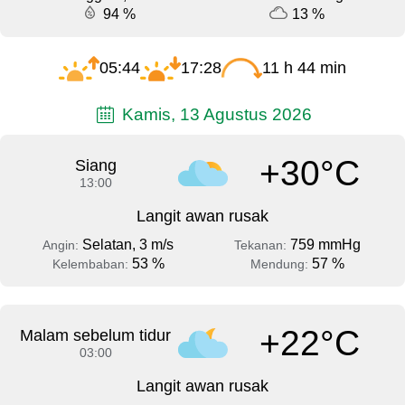
94 %
13 %
05:44
17:28
11 h 44 min
Kamis, 13 Agustus 2026
+30°C
Siang
13:00
Langit awan rusak
Selatan, 3 m/s
759 mmHg
Angin:
Tekanan:
53 %
57 %
Kelembaban:
Mendung:
+22°C
Malam sebelum tidur
03:00
Langit awan rusak