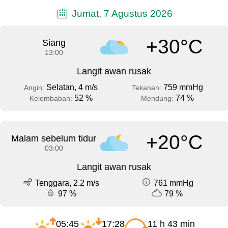
Jumat, 7 Agustus 2026
+30°C
Siang
13:00
Langit awan rusak
Selatan, 4 m/s
759 mmHg
Angin:
Tekanan:
52 %
74 %
Kelembaban:
Mendung:
+20°C
Malam sebelum tidur
03:00
Langit awan rusak
Tenggara, 2.2 m/s
761 mmHg
97 %
79 %
05:45
17:28
11 h 43 min