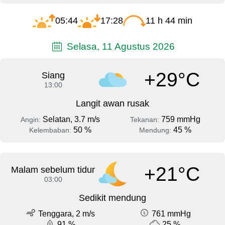
05:44
17:28
11 h 44 min
Selasa, 11 Agustus 2026
+29°C
Siang
13:00
Langit awan rusak
Selatan, 3.7 m/s
759 mmHg
Angin:
Tekanan:
50 %
45 %
Kelembaban:
Mendung:
+21°C
Malam sebelum tidur
03:00
Sedikit mendung
Tenggara, 2 m/s
761 mmHg
91 %
25 %