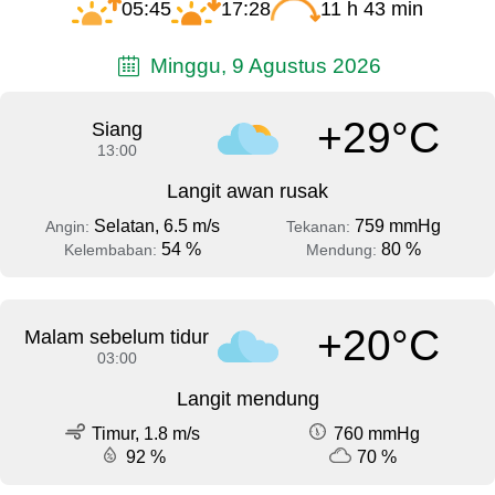
05:45
17:28
11 h 43 min
Minggu, 9 Agustus 2026
+29°C
Siang
13:00
Langit awan rusak
Selatan, 6.5 m/s
759 mmHg
Angin:
Tekanan:
54 %
80 %
Kelembaban:
Mendung:
+20°C
Malam sebelum tidur
03:00
Langit mendung
Timur, 1.8 m/s
760 mmHg
92 %
70 %