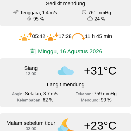
Sedikit mendung
Tenggara, 1.4 m/s
761 mmHg
95 %
24 %
05:42
17:28
11 h 45 min
Minggu, 16 Agustus 2026
+31°C
Siang
13:00
Langit mendung
Selatan, 3.7 m/s
759 mmHg
Angin:
Tekanan:
62 %
99 %
Kelembaban:
Mendung:
+23°C
Malam sebelum tidur
03:00