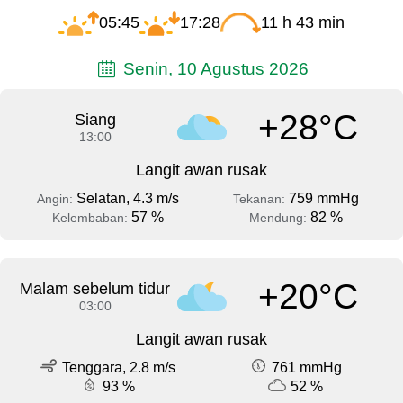
05:45
17:28
11 h 43 min
Senin, 10 Agustus 2026
+28°C
Siang
13:00
Langit awan rusak
Selatan, 4.3 m/s
759 mmHg
Angin:
Tekanan:
57 %
82 %
Kelembaban:
Mendung:
+20°C
Malam sebelum tidur
03:00
Langit awan rusak
Tenggara, 2.8 m/s
761 mmHg
93 %
52 %