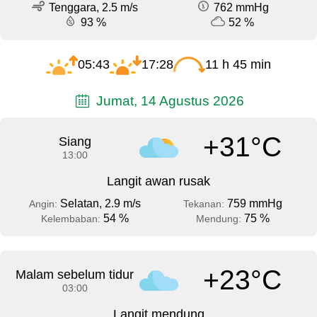
Tenggara, 2.5 m/s
762 mmHg
93 %
52 %
05:43
17:28
11 h 45 min
Jumat, 14 Agustus 2026
+31°C
Siang
13:00
Langit awan rusak
Selatan, 2.9 m/s
759 mmHg
Angin:
Tekanan:
54 %
75 %
Kelembaban:
Mendung:
+23°C
Malam sebelum tidur
03:00
Langit mendung