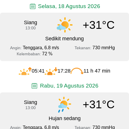
Selasa, 18 Agustus 2026
+31°C
Siang
13:00
Sedikit mendung
Tenggara, 6.8 m/s
730 mmHg
Angin:
Tekanan:
72 %
Kelembaban:
05:41
17:28
11 h 47 min
Rabu, 19 Agustus 2026
+31°C
Siang
13:00
Hujan sedang
Tenggara, 6.8 m/s
730 mmHg
Angin:
Tekanan: