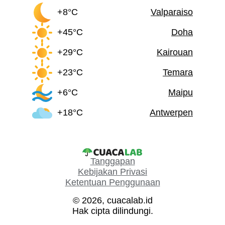
+8°C
Valparaiso
+45°C
Doha
+29°C
Kairouan
+23°C
Temara
+6°C
Maipu
+18°C
Antwerpen
Tanggapan
Kebijakan Privasi
Ketentuan Penggunaan
© 2026, cuacalab.id
Hak cipta dilindungi.