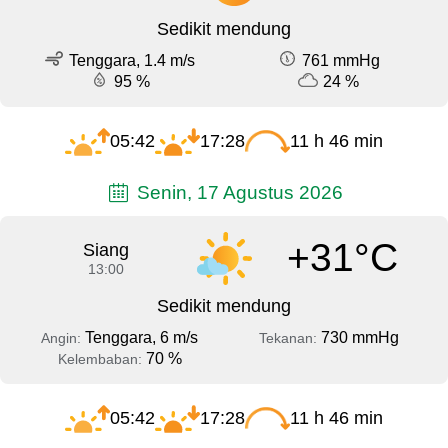
Sedikit mendung
Tenggara, 1.4 m/s
761 mmHg
95 %
24 %
05:42
17:28
11 h 46 min
Senin, 17 Agustus 2026
+31°C
Siang
13:00
Sedikit mendung
Tenggara, 6 m/s
730 mmHg
Angin:
Tekanan:
70 %
Kelembaban:
05:42
17:28
11 h 46 min