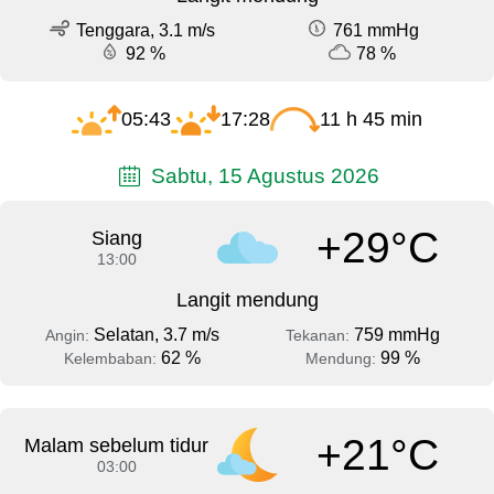
Tenggara, 3.1 m/s
761 mmHg
92 %
78 %
05:43
17:28
11 h 45 min
Sabtu, 15 Agustus 2026
+29°C
Siang
13:00
Langit mendung
Selatan, 3.7 m/s
759 mmHg
Angin:
Tekanan:
62 %
99 %
Kelembaban:
Mendung:
+21°C
Malam sebelum tidur
03:00