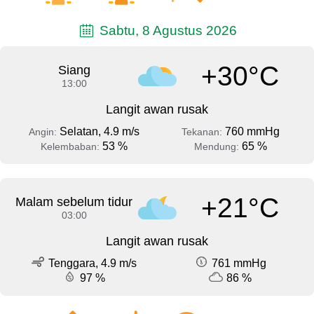
Sabtu, 8 Agustus 2026
+30°C
Siang
13:00
Langit awan rusak
Selatan, 4.9 m/s
760 mmHg
Angin:
Tekanan:
53 %
65 %
Kelembaban:
Mendung:
+21°C
Malam sebelum tidur
03:00
Langit awan rusak
Tenggara, 4.9 m/s
761 mmHg
97 %
86 %