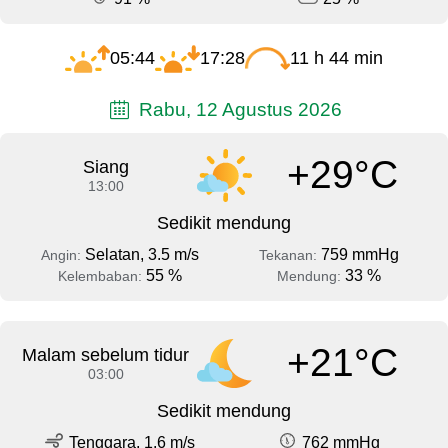
05:44
17:28
11 h 44 min
Rabu, 12 Agustus 2026
+29°C
Siang
13:00
Sedikit mendung
Selatan, 3.5 m/s
759 mmHg
Angin:
Tekanan:
55 %
33 %
Kelembaban:
Mendung:
+21°C
Malam sebelum tidur
03:00
Sedikit mendung
Tenggara, 1.6 m/s
762 mmHg