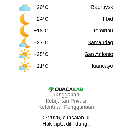
+20°C
Babruysk
+24°C
Irbid
+18°C
Temirtau
+27°C
Samandag
+35°C
San Antonio
+21°C
Huancayo
Tanggapan
Kebijakan Privasi
Ketentuan Penggunaan
© 2026, cuacalab.id
Hak cipta dilindungi.