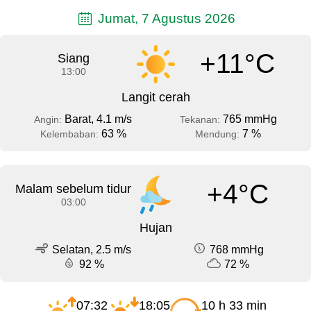
Jumat, 7 Agustus 2026
+11°C
Siang
13:00
Langit cerah
Barat, 4.1 m/s
765 mmHg
Angin:
Tekanan:
63 %
7 %
Kelembaban:
Mendung:
+4°C
Malam sebelum tidur
03:00
Hujan
Selatan, 2.5 m/s
768 mmHg
92 %
72 %
07:32
18:05
10 h 33 min