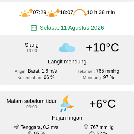
07:29
18:07
10 h 38 min
Selasa, 11 Agustus 2026
+10°C
Siang
13:00
Langit mendung
Barat, 1.6 m/s
765 mmHg
Angin:
Tekanan:
66 %
97 %
Kelembaban:
Mendung:
+6°C
Malam sebelum tidur
03:00
Hujan ringan
Tenggara, 0.2 m/s
767 mmHg
92 %
52 %