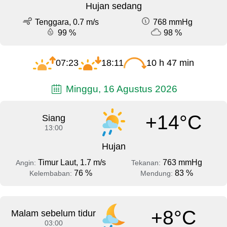
Hujan sedang
Tenggara, 0.7 m/s
768 mmHg
99 %
98 %
07:23
18:11
10 h 47 min
Minggu, 16 Agustus 2026
+14°C
Siang
13:00
Hujan
Timur Laut, 1.7 m/s
763 mmHg
Angin:
Tekanan:
76 %
83 %
Kelembaban:
Mendung:
+8°C
Malam sebelum tidur
03:00