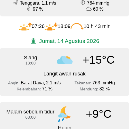
Tenggara, 1.1 m/s
764 mmHg
97 %
60 %
07:26
18:09
10 h 43 min
Jumat, 14 Agustus 2026
+15°C
Siang
13:00
Langit awan rusak
Barat Daya, 2.1 m/s
763 mmHg
Angin:
Tekanan:
71 %
82 %
Kelembaban:
Mendung:
+9°C
Malam sebelum tidur
03:00
Hujan