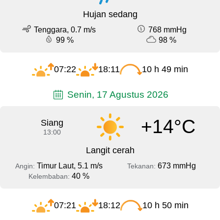
Hujan sedang
Tenggara, 0.7 m/s
768 mmHg
99 %
98 %
07:22
18:11
10 h 49 min
Senin, 17 Agustus 2026
+14°C
Siang
13:00
Langit cerah
Timur Laut, 5.1 m/s
673 mmHg
Angin:
Tekanan:
40 %
Kelembaban:
07:21
18:12
10 h 50 min