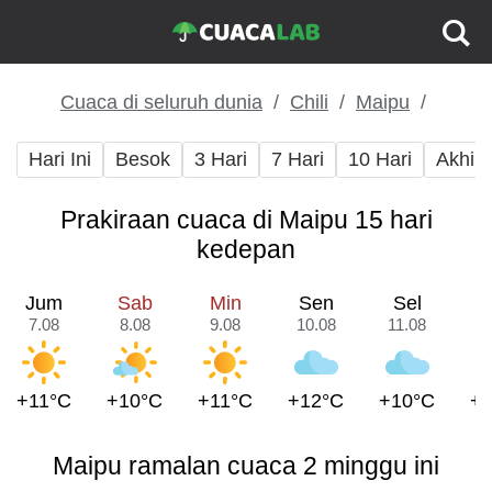
Cuaca di seluruh dunia
Chili
Maipu
Hari Ini
Besok
3 Hari
7 Hari
10 Hari
Akhir
Prakiraan cuaca di Maipu 15 hari
kedepan
Jum
Sab
Min
Sen
Sel
R
7.08
8.08
9.08
10.08
11.08
1
+11°C
+10°C
+11°C
+12°C
+10°C
+
Maipu ramalan cuaca 2 minggu ini