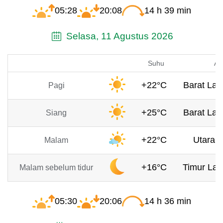
05:28
20:08
14 h 39 min
Selasa, 11 Agustus 2026
Suhu
An
+22°C
Barat Laut
Pagi
+25°C
Barat Laut
Siang
+22°C
Utara, 
Malam
+16°C
Timur Lau
Malam sebelum tidur
05:30
20:06
14 h 36 min