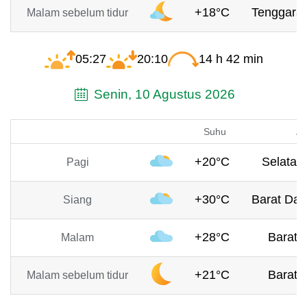
+18°C
Tenggara,
Malam sebelum tidur
05:27
20:10
14 h 42 min
Senin, 10 Agustus 2026
Suhu
An
+20°C
Selatan,
Pagi
+30°C
Barat Day
Siang
+28°C
Barat, 
Malam
+21°C
Barat, 
Malam sebelum tidur