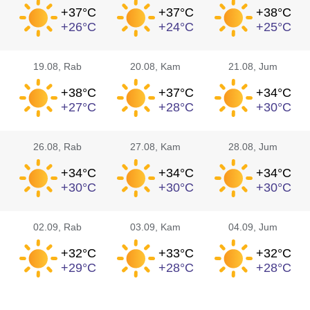
+37°
C
+37°
C
+38°
C
+26°
C
+24°
C
+25°
C
19.08
, Rab
20.08
, Kam
21.08
, Jum
+38°
C
+37°
C
+34°
C
+27°
C
+28°
C
+30°
C
26.08
, Rab
27.08
, Kam
28.08
, Jum
+34°
C
+34°
C
+34°
C
+30°
C
+30°
C
+30°
C
02.09
, Rab
03.09
, Kam
04.09
, Jum
+32°
C
+33°
C
+32°
C
+29°
C
+28°
C
+28°
C