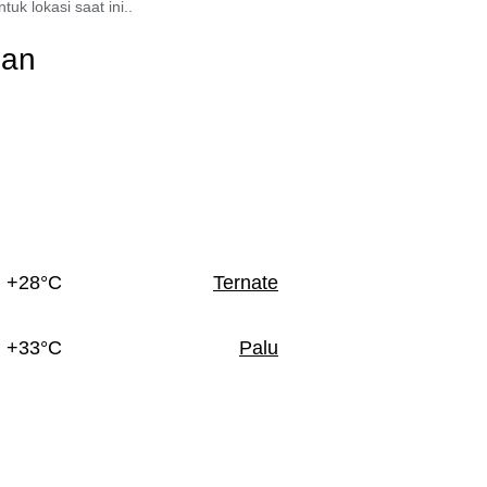
uk lokasi saat ini..
man
+28°C
Ternate
+33°C
Palu