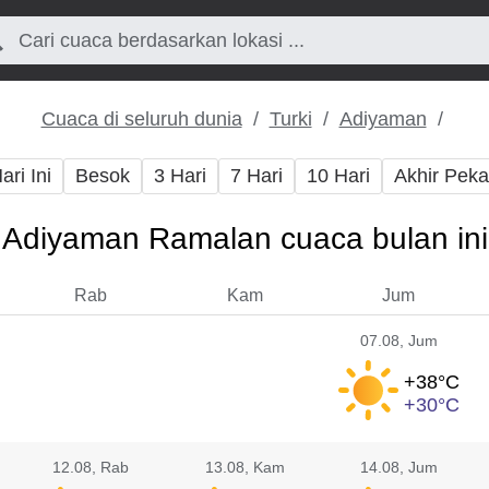
Cuaca di seluruh dunia
Turki
Adiyaman
ari Ini
Besok
3 Hari
7 Hari
10 Hari
Akhir Pek
Adiyaman Ramalan cuaca bulan ini
Rab
Kam
Jum
07.08
, Jum
+38°
C
+30°
C
12.08
, Rab
13.08
, Kam
14.08
, Jum