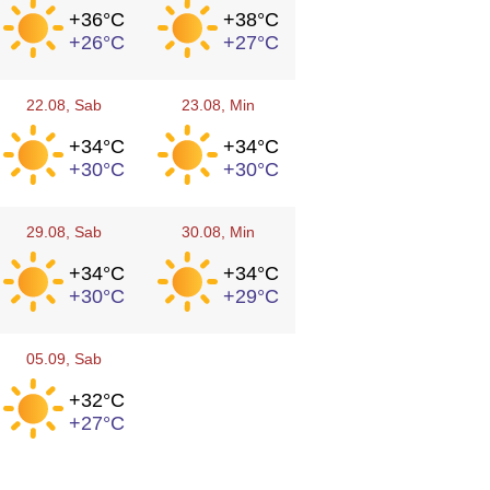
+36°
C
+38°
C
+26°
C
+27°
C
22.08
, Sab
23.08
, Min
+34°
C
+34°
C
+30°
C
+30°
C
29.08
, Sab
30.08
, Min
+34°
C
+34°
C
+30°
C
+29°
C
05.09
, Sab
+32°
C
+27°
C