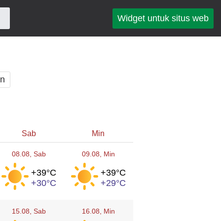
Widget untuk situs web
an
Sab
Min
08.08
, Sab
09.08
, Min
+39°
C
+39°
C
+30°
C
+29°
C
15.08
, Sab
16.08
, Min