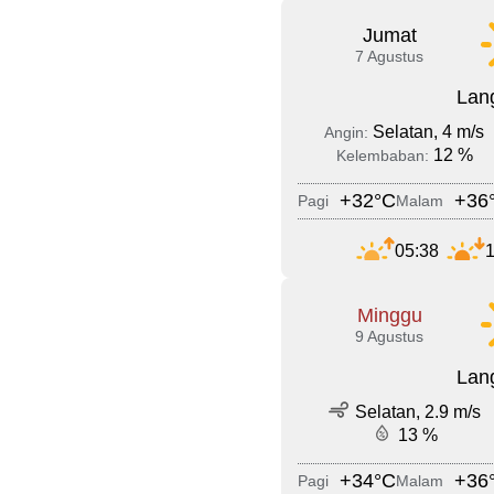
Jumat
7 Agustus
Lang
Selatan, 4 m/s
Angin:
12 %
Kelembaban:
+32°C
+36
Pagi
Malam
05:38
1
Minggu
9 Agustus
Lang
Selatan, 2.9 m/s
13 %
+34°C
+36
Pagi
Malam