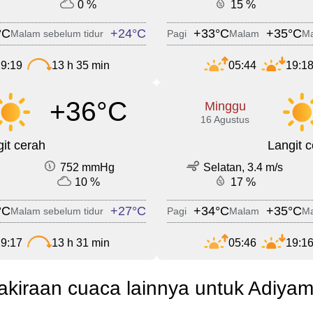
0 %
15 %
°C
+24°C
+33°C
+35°C
Malam sebelum tidur
Pagi
Malam
Ma
9:19
13 h 35 min
05:44
19:1
+36°C
Minggu
16 Agustus
it cerah
Langit 
752 mmHg
Selatan, 3.4 m/s
10 %
17 %
°C
+27°C
+34°C
+35°C
Malam sebelum tidur
Pagi
Malam
Ma
9:17
13 h 31 min
05:46
19:1
akiraan cuaca lainnya untuk Adiya