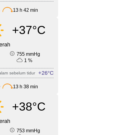
3
13 h 42 min
+37°C
cerah
755 mmHg
1 %
+26°C
lam sebelum tidur
0
13 h 38 min
+38°C
cerah
753 mmHg