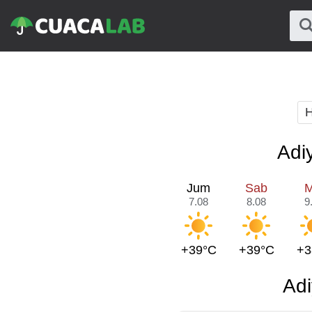
H
Adi
Jum
Sab
M
7.08
8.08
9
+39°C
+39°C
+3
Adi