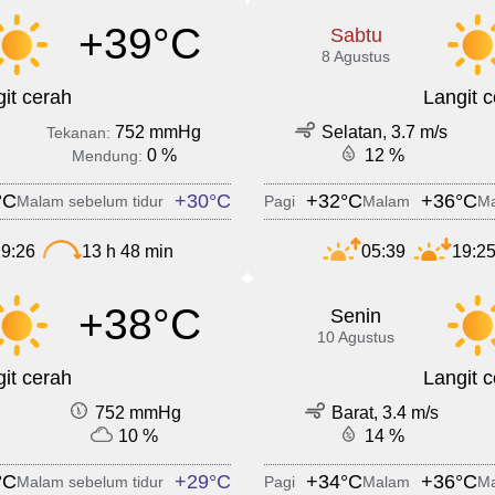
+39°C
Sabtu
8 Agustus
it cerah
Langit 
752 mmHg
Selatan, 3.7 m/s
Tekanan:
0 %
12 %
Mendung:
°C
+30°C
+32°C
+36°C
Malam sebelum tidur
Pagi
Malam
Ma
9:26
13 h 48 min
05:39
19:2
+38°C
Senin
10 Agustus
it cerah
Langit 
752 mmHg
Barat, 3.4 m/s
10 %
14 %
°C
+29°C
+34°C
+36°C
Malam sebelum tidur
Pagi
Malam
Ma