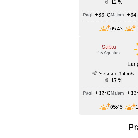
12 %
+33°C
+34
Pagi
Malam
05:43
1
Sabtu
15 Agustus
Lang
Selatan, 3.4 m/s
17 %
+32°C
+33
Pagi
Malam
05:45
1
Pr