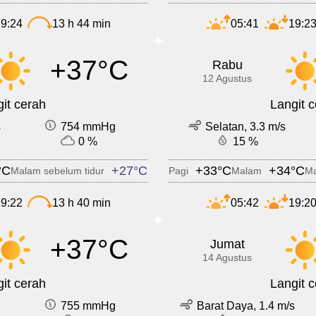
9:24
13 h 44 min
05:41
19:2
+37°C
Rabu
12 Agustus
it cerah
Langit 
s
754 mmHg
Selatan, 3.3 m/s
0 %
15 %
°C
+27°C
+33°C
+34°C
Malam sebelum tidur
Pagi
Malam
Ma
9:22
13 h 40 min
05:42
19:2
+37°C
Jumat
14 Agustus
it cerah
Langit 
755 mmHg
Barat Daya, 1.4 m/s