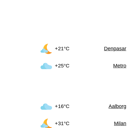
+21°C
Denpasar
+25°C
Metro
+16°C
Aalborg
+31°C
Milan