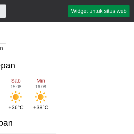
Widget untuk situs web
an
epan
Sab
Min
15.08
16.08
+36°C
+38°C
epan