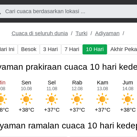
Cuaca di seluruh dunia
Turki
Adiyaman
ari Ini
Besok
3 Hari
7 Hari
10 Hari
Akhir Pek
yaman prakiraan cuaca 10 hari ked
in
Sen
Sel
Rab
Kam
Jum
.08
10.08
11.08
12.08
13.08
14.08
8°C
+38°C
+37°C
+37°C
+37°C
+38°C
yaman ramalan cuaca 10 hari ked