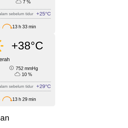
7 %
+25°C
lam sebelum tidur
8
13 h 33 min
+38°C
cerah
752 mmHg
10 %
+29°C
lam sebelum tidur
6
13 h 29 min
man