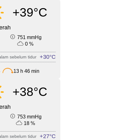
+39°C
cerah
751 mmHg
0 %
+30°C
lam sebelum tidur
5
13 h 46 min
+38°C
cerah
753 mmHg
18 %
+27°C
lam sebelum tidur