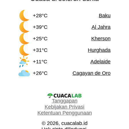
+28°C
Baku
+39°C
Al Jahra
+25°C
Kherson
+31°C
Hurghada
+11°C
Adelaide
+26°C
Cagayan de Oro
Tanggapan
Kebijakan Privasi
Ketentuan Penggunaan
© 2026, cuacalab.id