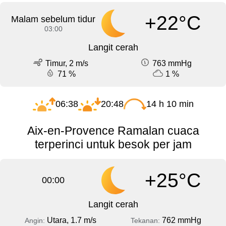
+22°C
Malam sebelum tidur
03:00
Langit cerah
Timur, 2 m/s
763 mmHg
71 %
1 %
06:38
20:48
14 h 10 min
Aix-en-Provence Ramalan cuaca
terperinci untuk besok per jam
+25°C
00:00
Langit cerah
Utara, 1.7 m/s
762 mmHg
Angin:
Tekanan: