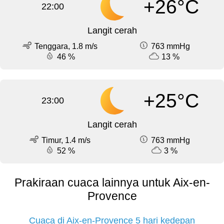
+26°C
22:00
Langit cerah
Tenggara, 1.8 m/s
763 mmHg
46 %
13 %
+25°C
23:00
Langit cerah
Timur, 1.4 m/s
763 mmHg
52 %
3 %
Prakiraan cuaca lainnya untuk Aix-en-
Provence
Cuaca di Aix-en-Provence 5 hari kedepan