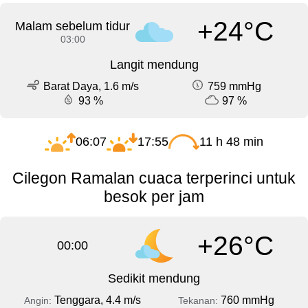
+24°C
Malam sebelum tidur
03:00
Langit mendung
Barat Daya, 1.6 m/s
759 mmHg
93 %
97 %
06:07
17:55
11 h 48 min
Cilegon Ramalan cuaca terperinci untuk
besok per jam
+26°C
00:00
Sedikit mendung
Tenggara, 4.4 m/s
760 mmHg
Angin:
Tekanan: