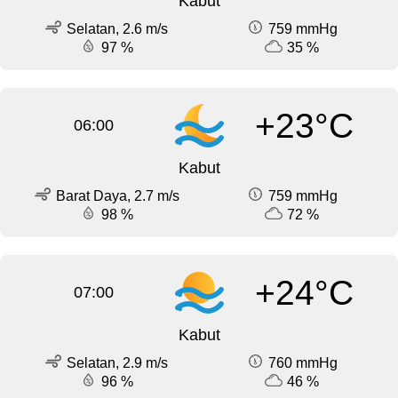
Kabut
Selatan, 2.6 m/s
759 mmHg
97 %
35 %
+23°C
06:00
Kabut
Barat Daya, 2.7 m/s
759 mmHg
98 %
72 %
+24°C
07:00
Kabut
Selatan, 2.9 m/s
760 mmHg
96 %
46 %