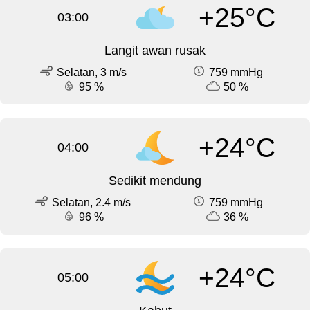
+25°C
03:00
Langit awan rusak
Selatan, 3 m/s
759 mmHg
95 %
50 %
+24°C
04:00
Sedikit mendung
Selatan, 2.4 m/s
759 mmHg
96 %
36 %
+24°C
05:00