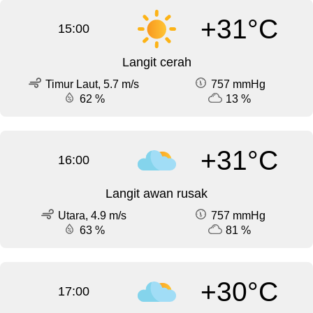
+31°C
15:00
Langit cerah
Timur Laut, 5.7 m/s
757 mmHg
62 %
13 %
+31°C
16:00
Langit awan rusak
Utara, 4.9 m/s
757 mmHg
63 %
81 %
+30°C
17:00