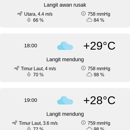
Langit awan rusak
Utara, 4.4 m/s
758 mmHg
66 %
84 %
+29°C
18:00
Langit mendung
Timur Laut, 4 m/s
758 mmHg
70 %
98 %
+28°C
19:00
Langit mendung
Timur Laut, 3.6 m/s
759 mmHg
72 %
98 %