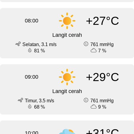
+27°C
08:00
Langit cerah
Selatan, 3.1 m/s
761 mmHg
81 %
7 %
+29°C
09:00
Langit cerah
Timur, 3.5 m/s
761 mmHg
68 %
9 %
+31°C
10:00