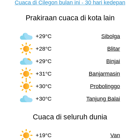
Cuaca di Cilegon bulan ini - 30 hari kedepan
Prakiraan cuaca di kota lain
+29°C
Sibolga
+28°C
Blitar
+29°C
Binjai
+31°C
Banjarmasin
+30°C
Probolinggo
+30°C
Tanjung Balai
Cuaca di seluruh dunia
+19°C
Van