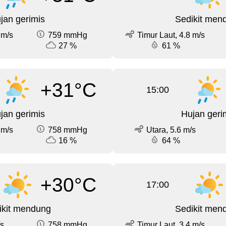
jan gerimis
Sedikit men
 m/s
759 mmHg
Timur Laut, 4.8 m/s
27 %
61 %
+31°C
15:00
jan gerimis
Hujan geri
 m/s
758 mmHg
Utara, 5.6 m/s
16 %
64 %
+30°C
17:00
ikit mendung
Sedikit men
/s
758 mmHg
Timur Laut, 3.4 m/s