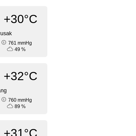
+30°C
rusak
761 mmHg
49 %
+32°C
ang
760 mmHg
89 %
+31°C