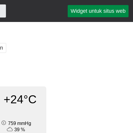
Widget untuk situs web
an
+24°C
759 mmHg
39 %