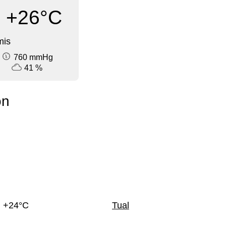
+26°C
mis
760 mmHg
41 %
on
+24°C
Tual