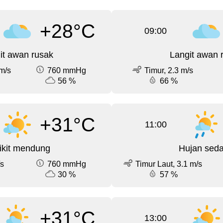
+28°C
09:00
it awan rusak
Langit awan 
m/s
760 mmHg
Timur, 2.3 m/s
56 %
66 %
+31°C
11:00
ikit mendung
Hujan sed
/s
760 mmHg
Timur Laut, 3.1 m/s
30 %
57 %
+31°C
13:00