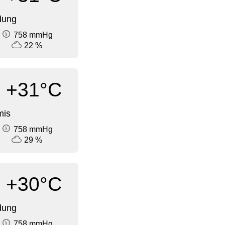
dung
758 mmHg
22 %
+31°C
mis
758 mmHg
29 %
+30°C
dung
758 mmHg