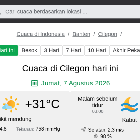
Cuaca di Indonesia
Banten
Cilegon
ari Ini
Besok
3 Hari
7 Hari
10 Hari
Akhir Pek
Cuaca di Cilegon hari ini
Jumat, 7 Agustus 2026
Malam sebelum
+31°C
tidur
03:00
ikit mendung
Kabut
4.8
758 mmHg
Tekanan:
Selatan, 2.3 m/s
98 %