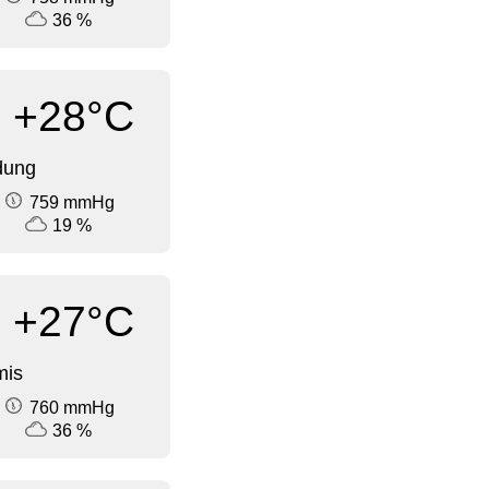
36 %
+28°C
dung
759 mmHg
19 %
+27°C
mis
760 mmHg
36 %