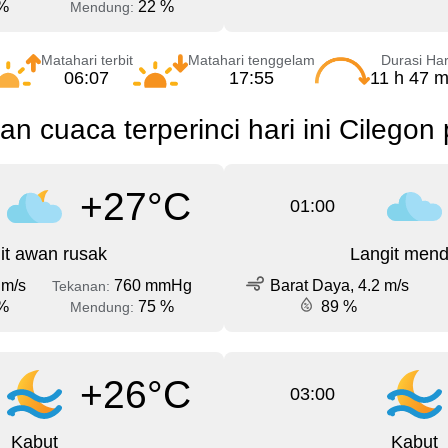
%
22 %
Mendung:
Matahari terbit
Matahari tenggelam
Durasi Har
06:07
17:55
11 h 47 m
an cuaca terperinci hari ini Cilegon
+27°C
01:00
it awan rusak
Langit men
 m/s
760 mmHg
Barat Daya, 4.2 m/s
Tekanan:
%
75 %
89 %
Mendung:
+26°C
03:00
Kabut
Kabut