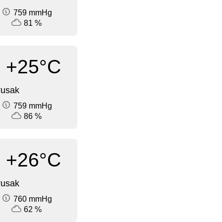
759 mmHg
81 %
+25°C
rusak
759 mmHg
86 %
+26°C
rusak
760 mmHg
62 %