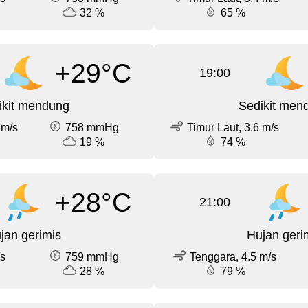
32 %
65 %
+29°C
19:00
ikit mendung
Sedikit men
 m/s
758 mmHg
Timur Laut, 3.6 m/s
19 %
74 %
+28°C
21:00
jan gerimis
Hujan geri
/s
759 mmHg
Tenggara, 4.5 m/s
28 %
79 %