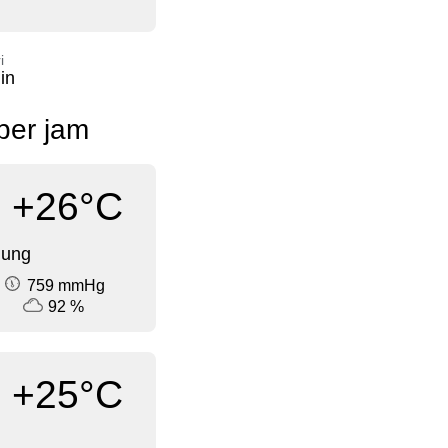
i
in
 per jam
+26°C
dung
759 mmHg
92 %
+25°C