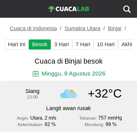
Cuaca di Indonesia
Sumatra Utara
Binjai
Hari Ini
Besok
3 Hari
7 Hari
10 Hari
Akhir
Cuaca di Binjai besok
Minggu, 9 Agustus 2026
+32°C
Siang
13:00
Langit awan rusak
Utara, 2 m/s
757 mmHg
Angin:
Tekanan:
62 %
99 %
Kelembaban:
Mendung: