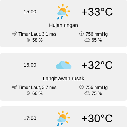
+33°C
15:00
Hujan ringan
Timur Laut, 3.1 m/s
756 mmHg
58 %
65 %
+32°C
16:00
Langit awan rusak
Timur Laut, 3.7 m/s
756 mmHg
66 %
75 %
+30°C
17:00