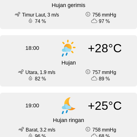
Hujan gerimis
Timur Laut, 3 m/s
756 mmHg
74 %
97 %
+28°C
18:00
Hujan
Utara, 1.9 m/s
757 mmHg
82 %
89 %
+25°C
19:00
Hujan ringan
Barat, 3.2 m/s
758 mmHg
96 %
68 %