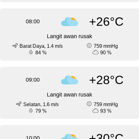
+26°C
08:00
Langit awan rusak
Barat Daya, 1.4 m/s
759 mmHg
84 %
90 %
+28°C
09:00
Langit awan rusak
Selatan, 1.6 m/s
759 mmHg
79 %
93 %
+30°C
10:00