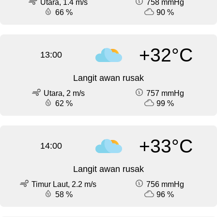
Utara, 1.4 m/s
758 mmHg
66 %
90 %
+32°C
13:00
Langit awan rusak
Utara, 2 m/s
757 mmHg
62 %
99 %
+33°C
14:00
Langit awan rusak
Timur Laut, 2.2 m/s
756 mmHg
58 %
96 %