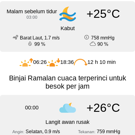
+25°C
Malam sebelum tidur
03:00
Kabut
Barat Laut, 1.7 m/s
758 mmHg
99 %
90 %
06:26
18:36
12 h 10 min
Binjai Ramalan cuaca terperinci untuk
besok per jam
+26°C
00:00
Langit awan rusak
Selatan, 0.9 m/s
759 mmHg
Angin:
Tekanan: