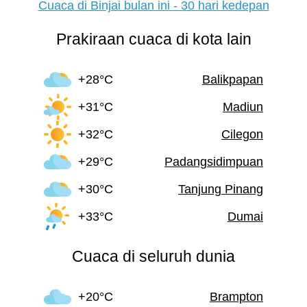
Cuaca di Binjai bulan ini - 30 hari kedepan
Prakiraan cuaca di kota lain
+28°C
Balikpapan
+31°C
Madiun
+32°C
Cilegon
+29°C
Padangsidimpuan
+30°C
Tanjung Pinang
+33°C
Dumai
Cuaca di seluruh dunia
+20°C
Brampton