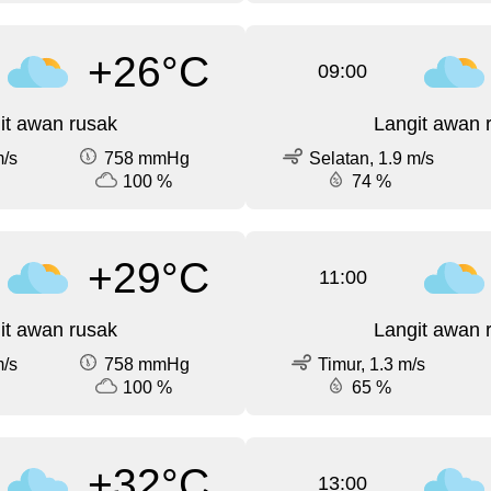
+26°C
09:00
it awan rusak
Langit awan 
m/s
758 mmHg
Selatan, 1.9 m/s
100 %
74 %
+29°C
11:00
it awan rusak
Langit awan 
m/s
758 mmHg
Timur, 1.3 m/s
100 %
65 %
+32°C
13:00