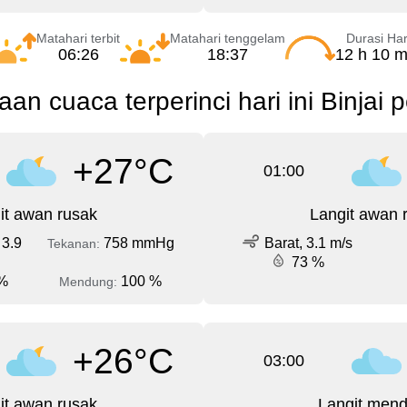
Matahari terbit
Matahari tenggelam
Durasi Har
06:26
18:37
12 h 10 m
aan cuaca terperinci hari ini Binjai 
+27°C
01:00
it awan rusak
Langit awan 
 3.9
758 mmHg
Barat, 3.1 m/s
Tekanan:
73 %
%
100 %
Mendung:
+26°C
03:00
it awan rusak
Langit men