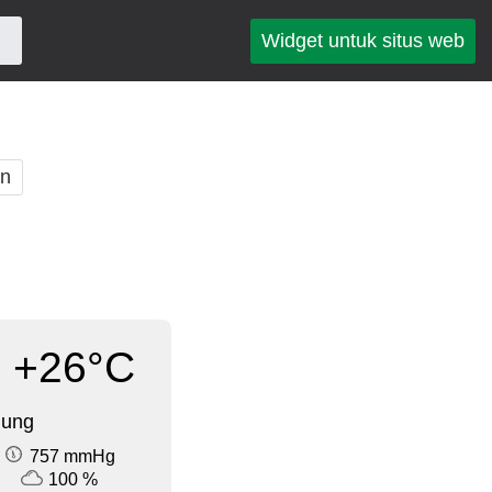
Widget untuk situs web
an
+26°C
dung
757 mmHg
100 %