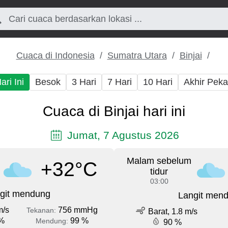
Cuaca di Indonesia
Sumatra Utara
Binjai
ari Ini
Besok
3 Hari
7 Hari
10 Hari
Akhir Pek
Cuaca di Binjai hari ini
Jumat, 7 Agustus 2026
Malam sebelum
+32°C
tidur
03:00
git mendung
Langit men
m/s
756 mmHg
Tekanan:
Barat, 1.8 m/s
%
99 %
Mendung:
90 %