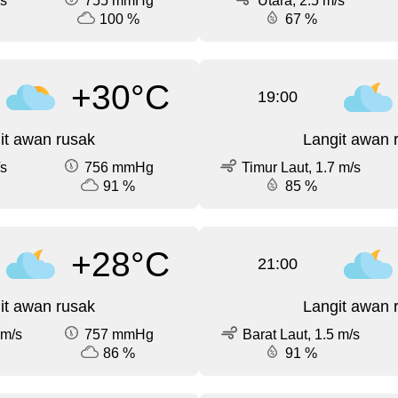
/s
755 mmHg
Utara, 2.5 m/s
100 %
67 %
+30°C
19:00
it awan rusak
Langit awan 
/s
756 mmHg
Timur Laut, 1.7 m/s
91 %
85 %
+28°C
21:00
it awan rusak
Langit awan 
 m/s
757 mmHg
Barat Laut, 1.5 m/s
86 %
91 %