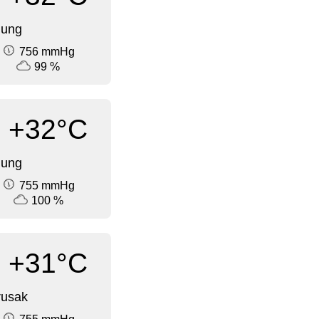
dung
756 mmHg
99 %
+32°C
dung
755 mmHg
100 %
+31°C
rusak