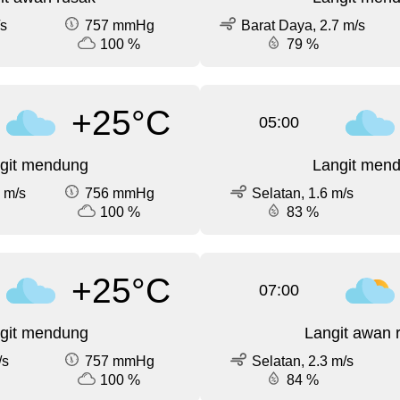
/s
757 mmHg
Barat Daya, 2.7 m/s
100 %
79 %
+25°C
05:00
git mendung
Langit men
 m/s
756 mmHg
Selatan, 1.6 m/s
100 %
83 %
+25°C
07:00
git mendung
Langit awan 
/s
757 mmHg
Selatan, 2.3 m/s
100 %
84 %