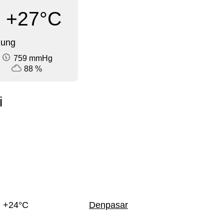
+27°C
dung
759 mmHg
88 %
i
+24°C
Denpasar