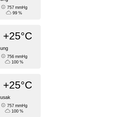
757 mmHg
99 %
+25°C
dung
756 mmHg
100 %
+25°C
rusak
757 mmHg
100 %