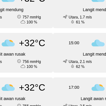
git mendung
Langit men
/s
757 mmHg
Utara, 1.7 m/s
100 %
61 %
+32°C
15:00
it awan rusak
Langit men
/s
756 mmHg
Utara, 2.1 m/s
100 %
62 %
+32°C
17:00
it awan rusak
Langit awan 