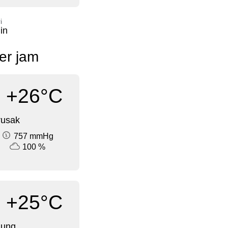
i
in
per jam
+26°C
rusak
757 mmHg
100 %
+25°C
dung