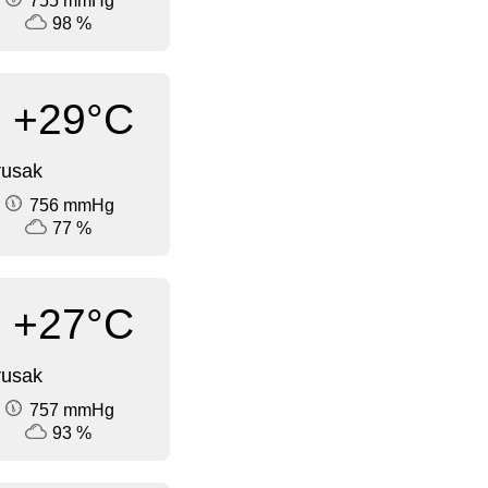
755 mmHg
98 %
+29°C
rusak
756 mmHg
77 %
+27°C
rusak
757 mmHg
93 %