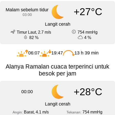
+27°C
Malam sebelum tidur
03:00
Langit cerah
Timur Laut, 2.7 m/s
754 mmHg
82 %
4 %
06:07
19:47
13 h 39 min
Alanya Ramalan cuaca terperinci untuk
besok per jam
+28°C
00:00
Langit cerah
Barat, 4.1 m/s
754 mmHg
Angin:
Tekanan: