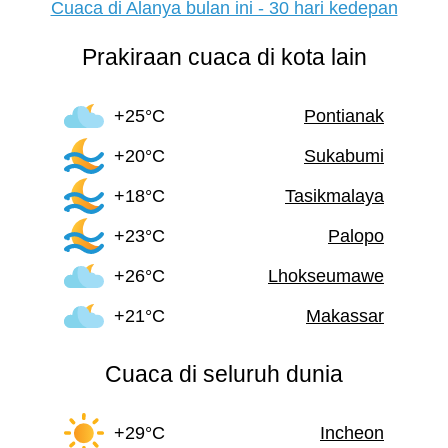
Cuaca di Alanya bulan ini - 30 hari kedepan
Prakiraan cuaca di kota lain
+25°C
Pontianak
+20°C
Sukabumi
+18°C
Tasikmalaya
+23°C
Palopo
+26°C
Lhokseumawe
+21°C
Makassar
Cuaca di seluruh dunia
+29°C
Incheon