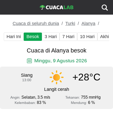
Cuaca di seluruh dunia
Turki
Alanya
Hari Ini
Besok
3 Hari
7 Hari
10 Hari
Akhir
Cuaca di Alanya besok
Minggu, 9 Agustus 2026
+28°C
Siang
13:00
Langit cerah
Selatan, 3.5 m/s
755 mmHg
Angin:
Tekanan:
83 %
6 %
Kelembaban:
Mendung: