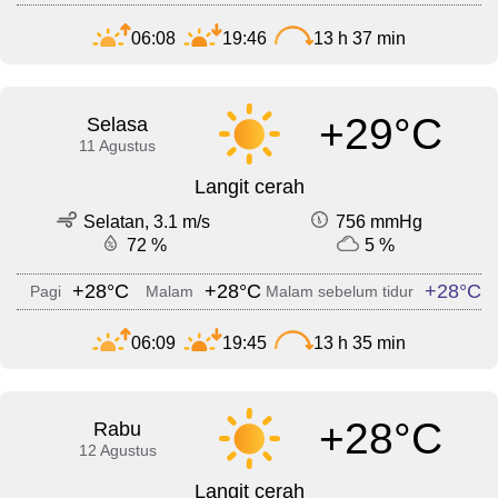
06:08
19:46
13 h 37 min
+29°C
Selasa
11 Agustus
Langit cerah
Selatan, 3.1 m/s
756 mmHg
72 %
5 %
+28°C
+28°C
+28°C
Pagi
Malam
Malam sebelum tidur
06:09
19:45
13 h 35 min
+28°C
Rabu
12 Agustus
Langit cerah