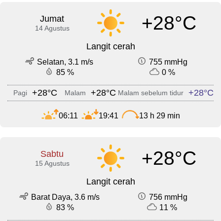
+28°C
Jumat
14 Agustus
Langit cerah
Selatan, 3.1 m/s
755 mmHg
85 %
0 %
+28°C
+28°C
+28°C
Pagi
Malam
Malam sebelum tidur
06:11
19:41
13 h 29 min
+28°C
Sabtu
15 Agustus
Langit cerah
Barat Daya, 3.6 m/s
756 mmHg
83 %
11 %