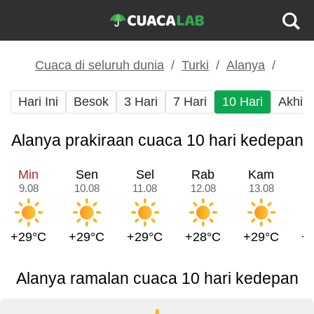
Cuaca di seluruh dunia
Turki
Alanya
Hari Ini
Besok
3 Hari
7 Hari
10 Hari
Akhir
Alanya prakiraan cuaca 10 hari kedepan
Min
Sen
Sel
Rab
Kam
9.08
10.08
11.08
12.08
13.08
1
+29°C
+29°C
+29°C
+28°C
+29°C
+
Alanya ramalan cuaca 10 hari kedepan