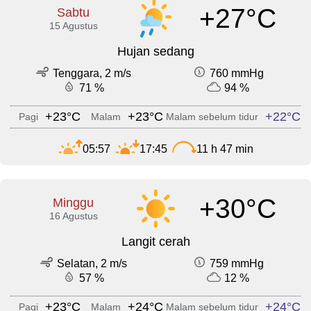
+27°C
Sabtu
15 Agustus
Hujan sedang
Tenggara, 2 m/s
760 mmHg
71 %
94 %
+23°C
+23°C
+22°C
Pagi
Malam
Malam sebelum tidur
05:57
17:45
11 h 47 min
+30°C
Minggu
16 Agustus
Langit cerah
Selatan, 2 m/s
759 mmHg
57 %
12 %
+23°C
+24°C
+24°C
Pagi
Malam
Malam sebelum tidur