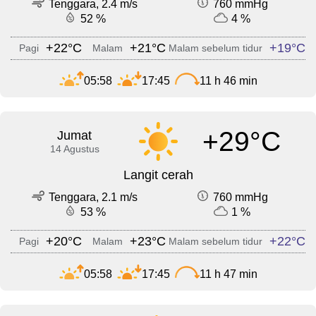
Tenggara, 2.4 m/s
760 mmHg
52 %
4 %
+22°C
+21°C
+19°C
Pagi
Malam
Malam sebelum tidur
05:58
17:45
11 h 46 min
+29°C
Jumat
14 Agustus
Langit cerah
Tenggara, 2.1 m/s
760 mmHg
53 %
1 %
+20°C
+23°C
+22°C
Pagi
Malam
Malam sebelum tidur
05:58
17:45
11 h 47 min