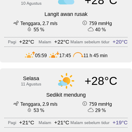
+28°C
10 Agustus
Langit awan rusak
Tenggara, 2.7 m/s
759 mmHg
55 %
40 %
+22°C
+22°C
+20°C
Pagi
Malam
Malam sebelum tidur
05:59
17:45
11 h 45 min
+28°C
Selasa
11 Agustus
Sedikit mendung
Tenggara, 2.9 m/s
759 mmHg
53 %
29 %
+21°C
+21°C
+19°C
Pagi
Malam
Malam sebelum tidur