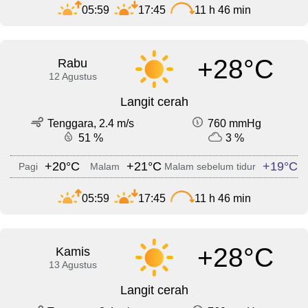
05:59
17:45
11 h 46 min
+28°C
Rabu
12 Agustus
Langit cerah
Tenggara, 2.4 m/s
760 mmHg
51 %
3 %
+20°C
+21°C
+19°C
Pagi
Malam
Malam sebelum tidur
05:59
17:45
11 h 46 min
+28°C
Kamis
13 Agustus
Langit cerah