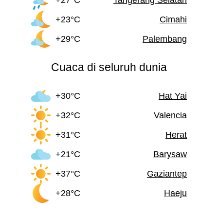
+23°C
Cimahi
+29°C
Palembang
Cuaca di seluruh dunia
+30°C
Hat Yai
+32°C
Valencia
+31°C
Herat
+21°C
Barysaw
+37°C
Gaziantep
+28°C
Haeju