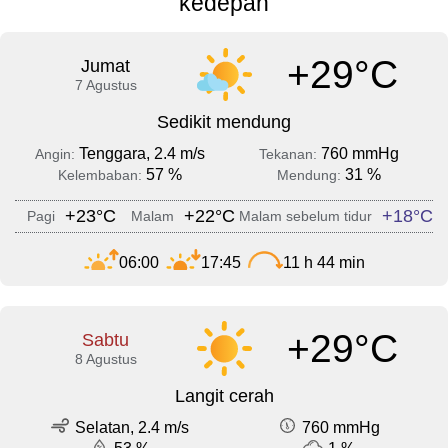
kedepan
+29°C
Jumat
7 Agustus
Sedikit mendung
Tenggara, 2.4 m/s
760 mmHg
Angin:
Tekanan:
57 %
31 %
Kelembaban:
Mendung:
+23°C
+22°C
+18°C
Pagi
Malam
Malam sebelum tidur
06:00
17:45
11 h 44 min
+29°C
Sabtu
8 Agustus
Langit cerah
Selatan, 2.4 m/s
760 mmHg