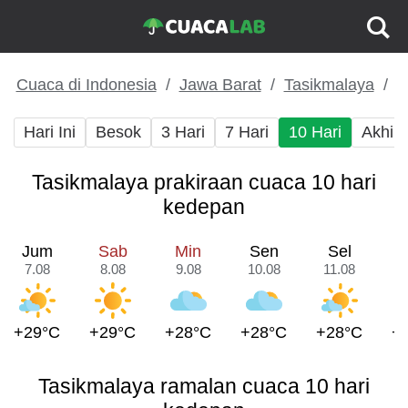
Cuaca di Indonesia
Jawa Barat
Tasikmalaya
Hari Ini
Besok
3 Hari
7 Hari
10 Hari
Akhir
Tasikmalaya prakiraan cuaca 10 hari
kedepan
Jum
Sab
Min
Sen
Sel
7.08
8.08
9.08
10.08
11.08
1
+29°C
+29°C
+28°C
+28°C
+28°C
+
Tasikmalaya ramalan cuaca 10 hari