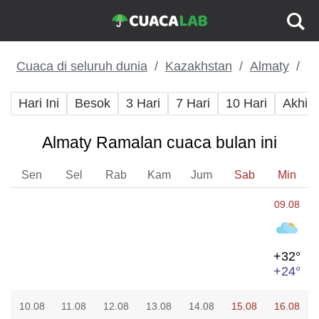
Cuaca di seluruh dunia
Kazakhstan
Almaty
Hari Ini
Besok
3 Hari
7 Hari
10 Hari
Akhir
Almaty Ramalan cuaca bulan ini
Sen
Sel
Rab
Kam
Jum
Sab
Min
09.08
+32°
+24°
10.08
11.08
12.08
13.08
14.08
15.08
16.08