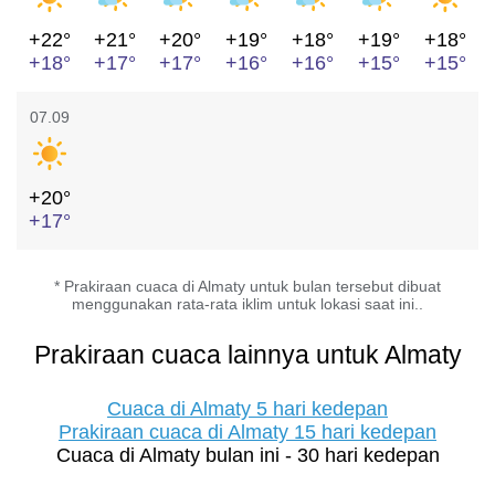
+22°
+21°
+20°
+19°
+18°
+19°
+18°
+18°
+17°
+17°
+16°
+16°
+15°
+15°
07.09
+20°
+17°
* Prakiraan cuaca di Almaty untuk bulan tersebut dibuat
menggunakan rata-rata iklim untuk lokasi saat ini..
Prakiraan cuaca lainnya untuk Almaty
Cuaca di Almaty 5 hari kedepan
Prakiraan cuaca di Almaty 15 hari kedepan
Cuaca di Almaty bulan ini - 30 hari kedepan