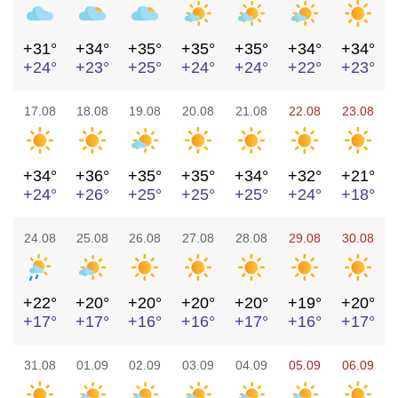
+31°
+34°
+35°
+35°
+35°
+34°
+34°
+24°
+23°
+25°
+24°
+24°
+22°
+23°
17.08
18.08
19.08
20.08
21.08
22.08
23.08
+34°
+36°
+35°
+35°
+34°
+32°
+21°
+24°
+26°
+25°
+25°
+25°
+24°
+18°
24.08
25.08
26.08
27.08
28.08
29.08
30.08
+22°
+20°
+20°
+20°
+20°
+19°
+20°
+17°
+17°
+16°
+16°
+17°
+16°
+17°
31.08
01.09
02.09
03.09
04.09
05.09
06.09