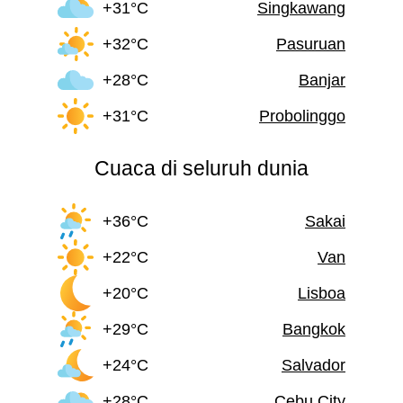
+31°C
Singkawang
+32°C
Pasuruan
+28°C
Banjar
+31°C
Probolinggo
Cuaca di seluruh dunia
+36°C
Sakai
+22°C
Van
+20°C
Lisboa
+29°C
Bangkok
+24°C
Salvador
+28°C
Cebu City