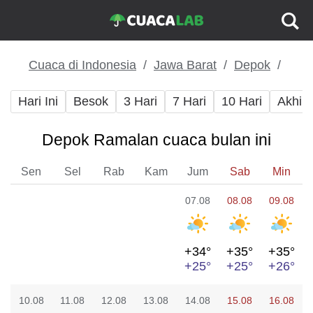
Cuaca di Indonesia
Jawa Barat
Depok
Hari Ini
Besok
3 Hari
7 Hari
10 Hari
Akhir
Depok Ramalan cuaca bulan ini
Sen
Sel
Rab
Kam
Jum
Sab
Min
07.08
08.08
09.08
+34°
+35°
+35°
+25°
+25°
+26°
10.08
11.08
12.08
13.08
14.08
15.08
16.08