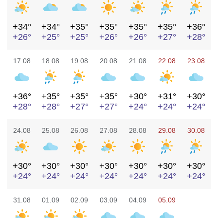
+34°
+34°
+35°
+35°
+35°
+35°
+36°
+26°
+25°
+25°
+26°
+26°
+27°
+28°
17.08
18.08
19.08
20.08
21.08
22.08
23.08
+36°
+35°
+35°
+35°
+30°
+31°
+30°
+28°
+28°
+27°
+27°
+24°
+24°
+24°
24.08
25.08
26.08
27.08
28.08
29.08
30.08
+30°
+30°
+30°
+30°
+30°
+30°
+30°
+24°
+24°
+24°
+24°
+24°
+24°
+24°
31.08
01.09
02.09
03.09
04.09
05.09