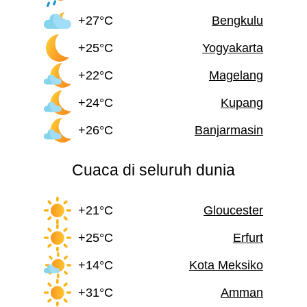
+27°C
Bengkulu
+25°C
Yogyakarta
+22°C
Magelang
+24°C
Kupang
+26°C
Banjarmasin
Cuaca di seluruh dunia
+21°C
Gloucester
+25°C
Erfurt
+14°C
Kota Meksiko
+31°C
Amman