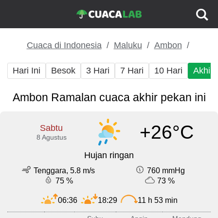
Cuaca di Indonesia
Maluku
Ambon
Hari Ini
Besok
3 Hari
7 Hari
10 Hari
Akhir
Ambon Ramalan cuaca akhir pekan ini
+26°C
Sabtu
8 Agustus
Hujan ringan
Tenggara, 5.8 m/s
760 mmHg
75 %
73 %
06:36
18:29
11 h 53 min