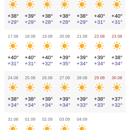
+38°
+39°
+38°
+38°
+38°
+40°
+40°
+29°
+29°
+28°
+28°
+29°
+31°
+31°
17.08
18.08
19.08
20.08
21.08
22.08
23.08
+40°
+40°
+40°
+39°
+39°
+39°
+38°
+31°
+31°
+32°
+35°
+34°
+34°
+34°
24.08
25.08
26.08
27.08
28.08
29.08
30.08
+38°
+38°
+39°
+39°
+39°
+38°
+37°
+34°
+34°
+34°
+34°
+33°
+33°
+32°
31.08
01.09
02.09
03.09
04.09