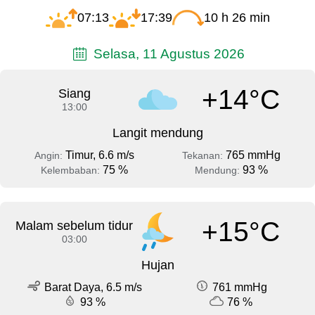
07:13
17:39
10 h 26 min
Selasa, 11 Agustus 2026
+14°C
Siang
13:00
Langit mendung
Timur, 6.6 m/s
765 mmHg
Angin:
Tekanan:
75 %
93 %
Kelembaban:
Mendung:
+15°C
Malam sebelum tidur
03:00
Hujan
Barat Daya, 6.5 m/s
761 mmHg
93 %
76 %