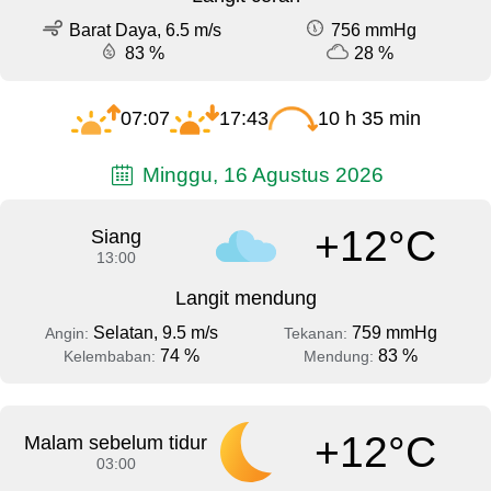
Barat Daya, 6.5 m/s
756 mmHg
83 %
28 %
07:07
17:43
10 h 35 min
Minggu, 16 Agustus 2026
+12°C
Siang
13:00
Langit mendung
Selatan, 9.5 m/s
759 mmHg
Angin:
Tekanan:
74 %
83 %
Kelembaban:
Mendung:
+12°C
Malam sebelum tidur
03:00