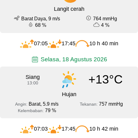
Langit cerah
Barat Daya, 9 m/s
764 mmHg
68 %
4 %
07:05
17:45
10 h 40 min
Selasa, 18 Agustus 2026
+13°C
Siang
13:00
Hujan
Barat, 5.9 m/s
757 mmHg
Angin:
Tekanan:
79 %
Kelembaban:
07:03
17:45
10 h 42 min