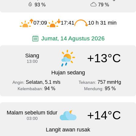
93 %
79 %
07:09
17:41
10 h 31 min
Jumat, 14 Agustus 2026
+13°C
Siang
13:00
Hujan sedang
Selatan, 5.1 m/s
757 mmHg
Angin:
Tekanan:
94 %
95 %
Kelembaban:
Mendung:
+14°C
Malam sebelum tidur
03:00
Langit awan rusak