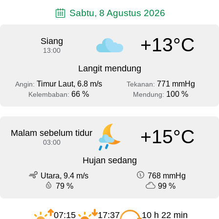
Sabtu, 8 Agustus 2026
+13°C
Siang
13:00
Langit mendung
Timur Laut, 6.8 m/s
771 mmHg
Angin:
Tekanan:
66 %
100 %
Kelembaban:
Mendung:
+15°C
Malam sebelum tidur
03:00
Hujan sedang
Utara, 9.4 m/s
768 mmHg
79 %
99 %
07:15
17:37
10 h 22 min