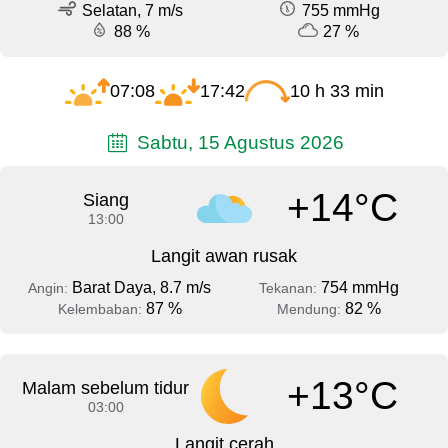
Selatan, 7 m/s
755 mmHg
88 %
27 %
07:08
17:42
10 h 33 min
Sabtu, 15 Agustus 2026
+14°C
Siang
13:00
Langit awan rusak
Barat Daya, 8.7 m/s
754 mmHg
Angin:
Tekanan:
87 %
82 %
Kelembaban:
Mendung:
+13°C
Malam sebelum tidur
03:00
Langit cerah