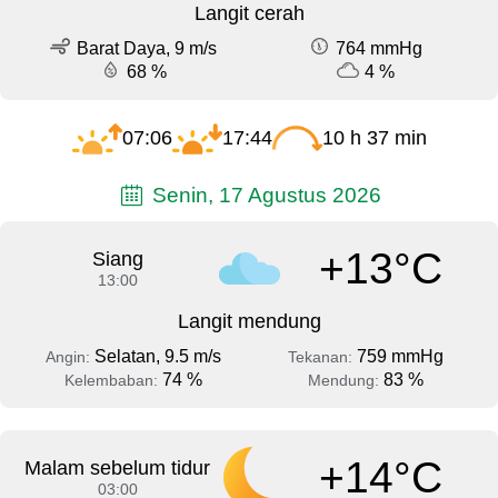
Langit cerah
Barat Daya, 9 m/s
764 mmHg
68 %
4 %
07:06
17:44
10 h 37 min
Senin, 17 Agustus 2026
+13°C
Siang
13:00
Langit mendung
Selatan, 9.5 m/s
759 mmHg
Angin:
Tekanan:
74 %
83 %
Kelembaban:
Mendung:
+14°C
Malam sebelum tidur
03:00