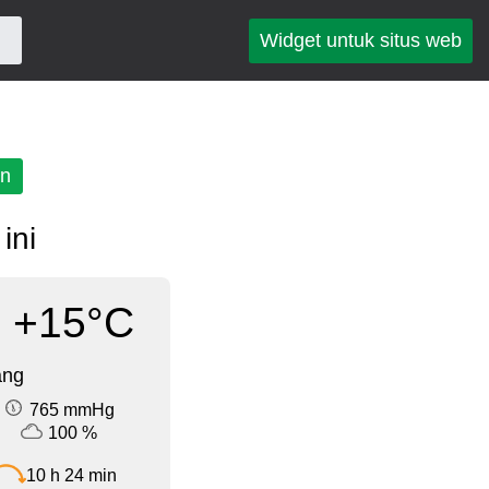
Widget untuk situs web
an
ini
+15°C
ang
765 mmHg
100 %
10 h 24 min