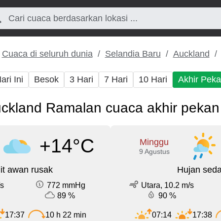
Cuaca di seluruh dunia
Selandia Baru
Auckland
ari Ini
Besok
3 Hari
7 Hari
10 Hari
Akhir Pek
ckland Ramalan cuaca akhir pekan 
+14°C
Minggu
9 Agustus
it awan rusak
Hujan sed
/s
772 mmHg
Utara, 10.2 m/s
89 %
90 %
17:37
10 h 22 min
07:14
17:38