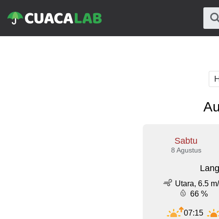
H
Au
Sabtu
8 Agustus
Lang
Utara, 6.5 m
66 %
07:15