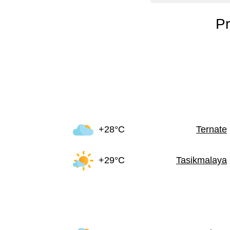
Pr
+28°C
Ternate
+29°C
Tasikmalaya