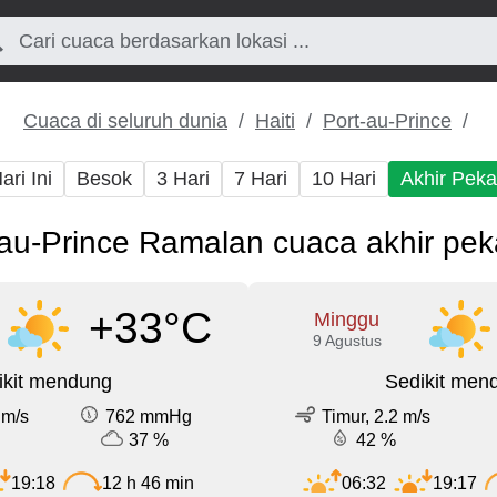
Cuaca di seluruh dunia
Haiti
Port-au-Prince
ari Ini
Besok
3 Hari
7 Hari
10 Hari
Akhir Pek
-au-Prince Ramalan cuaca akhir peka
+33°C
Minggu
9 Agustus
ikit mendung
Sedikit men
 m/s
762 mmHg
Timur, 2.2 m/s
37 %
42 %
19:18
12 h 46 min
06:32
19:17