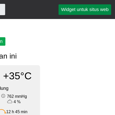
Widget untuk situs web
an
n ini
+35°C
dung
762 mmHg
4 %
12 h 45 min