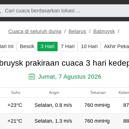
Cuaca di seluruh dunia
Belarus
Babruysk
ari Ini
Besok
3 Hari
7 Hari
10 Hari
Akhir Pek
bruysk prakiraan cuaca 3 hari kede
Jumat, 7 Agustus 2026
Suhu
Angin
Tekanan
Kele
+23°C
Selatan, 0.8 m/s
760 mmHg
87
+21°C
Selatan, 1.3 m/s
760 mmHg
88