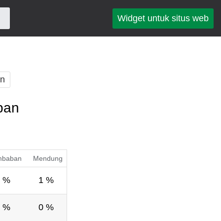
Widget untuk situs web
an
pan
mbaban
Mendung
 %
1 %
 %
0 %