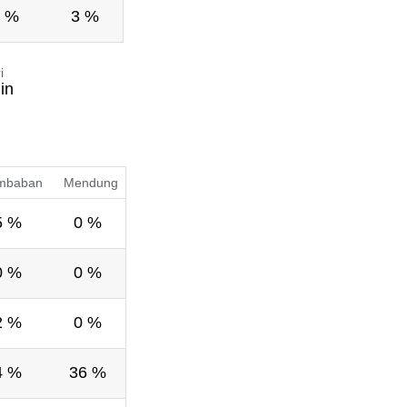
 %
3 %
i
in
mbaban
Mendung
5 %
0 %
0 %
0 %
2 %
0 %
4 %
36 %