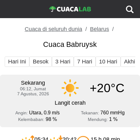
Cuaca di seluruh dunia
Belarus
Cuaca Babruysk
Hari Ini
Besok
3 Hari
7 Hari
10 Hari
Akhir
Sekarang
+20°C
06:12, Jumat
7 Agustus, 2026
Langit cerah
Utara, 0.9 m/s
760 mmHg
Angin:
Tekanan:
98 %
1 %
Kelembaban:
Mendung:
05:34
20:42
15 h 08 min