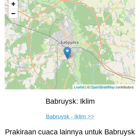
+
−
Leaflet
| ©
OpenStreetMap
contributors
Babruysk: Iklim
Babruysk - Iklim >>
Prakiraan cuaca lainnya untuk Babruysk