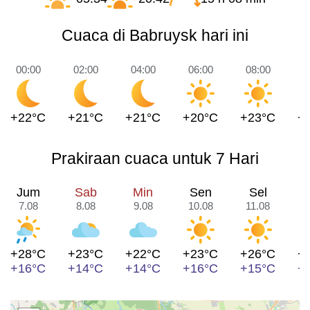
Cuaca di Babruysk hari ini
00:00
02:00
04:00
06:00
08:00
1
+22°C
+21°C
+21°C
+20°C
+23°C
+
Prakiraan cuaca untuk 7 Hari
Jum
Sab
Min
Sen
Sel
7.08
8.08
9.08
10.08
11.08
1
+28°C
+23°C
+22°C
+23°C
+26°C
+
+16°C
+14°C
+14°C
+16°C
+15°C
+