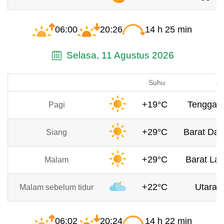
06:00
20:26
14 h 25 min
Selasa, 11 Agustus 2026
Suhu
An
+19°C
Tenggara
Pagi
+29°C
Barat Day
Siang
+29°C
Barat Lau
Malam
+22°C
Utara, 
Malam sebelum tidur
06:02
20:24
14 h 22 min