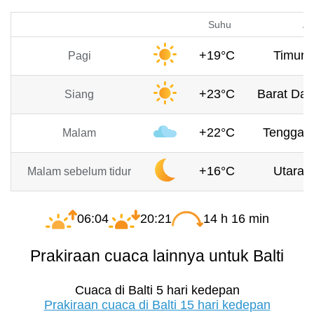
Suhu
An
+19°C
Timur, 
Pagi
+23°C
Barat Day
Siang
+22°C
Tenggara
Malam
+16°C
Utara, 
Malam sebelum tidur
06:04
20:21
14 h 16 min
Prakiraan cuaca lainnya untuk Balti
Cuaca di Balti 5 hari kedepan
Prakiraan cuaca di Balti 15 hari kedepan