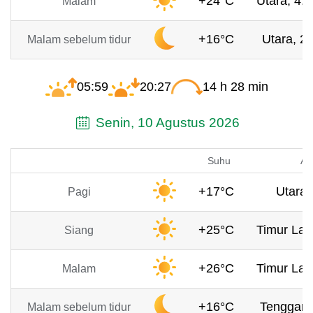
+24°C
Utara, 4.3
Malam
+16°C
Utara, 2 
Malam sebelum tidur
05:59
20:27
14 h 28 min
Senin, 10 Agustus 2026
Suhu
An
+17°C
Utara,
Pagi
+25°C
Timur Lau
Siang
+26°C
Timur Lau
Malam
+16°C
Tenggara
Malam sebelum tidur