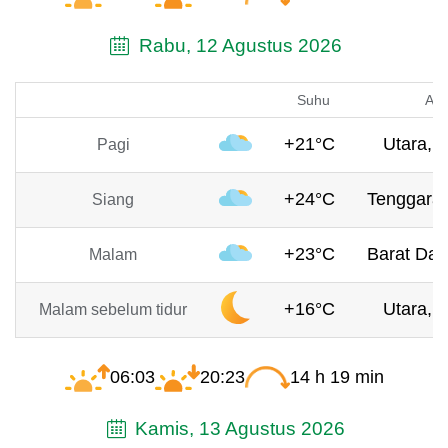
Rabu, 12 Agustus 2026
Suhu
Ang
+21°C
Utara, 4
Pagi
+24°C
Tenggara,
Siang
+23°C
Barat Day
Malam
+16°C
Utara, 1
Malam sebelum tidur
06:03
20:23
14 h 19 min
Kamis, 13 Agustus 2026