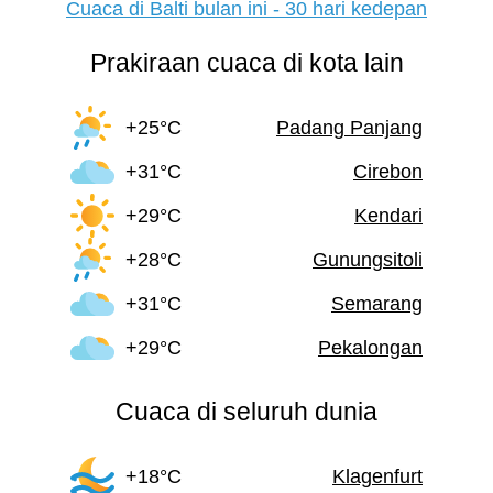
Cuaca di Balti bulan ini - 30 hari kedepan
Prakiraan cuaca di kota lain
+25°C
Padang Panjang
+31°C
Cirebon
+29°C
Kendari
+28°C
Gunungsitoli
+31°C
Semarang
+29°C
Pekalongan
Cuaca di seluruh dunia
+18°C
Klagenfurt