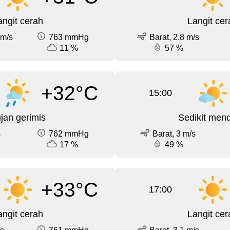
angit cerah
Langit cer
 m/s
763 mmHg
Barat, 2.8 m/s
11 %
57 %
+32°C
15:00
jan gerimis
Sedikit men
s
762 mmHg
Barat, 3 m/s
17 %
49 %
+33°C
17:00
angit cerah
Langit cer