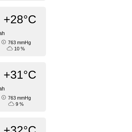
+28°C
ah
763 mmHg
10 %
+31°C
ah
763 mmHg
9 %
+32°C