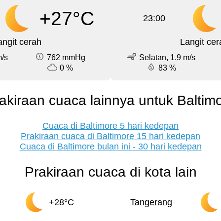
+27°C
23:00
angit cerah
Langit cer
m/s
762 mmHg
Selatan, 1.9 m/s
0 %
83 %
akiraan cuaca lainnya untuk Baltim
Cuaca di Baltimore 5 hari kedepan
Prakiraan cuaca di Baltimore 15 hari kedepan
Cuaca di Baltimore bulan ini - 30 hari kedepan
Prakiraan cuaca di kota lain
+28°C
Tangerang