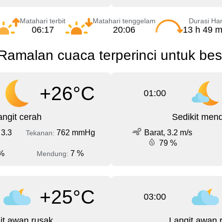
Matahari terbit
Matahari tenggelam
Durasi Har
06:17
20:06
13 h 49 m
Ramalan cuaca terperinci untuk be
+26°C
01:00
angit cerah
Sedikit men
 3.3
762 mmHg
Barat, 3.2 m/s
Tekanan:
79 %
%
7 %
Mendung:
+25°C
03:00
it awan rusak
Langit awan 