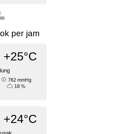
i
in
sok per jam
+25°C
dung
762 mmHg
18 %
+24°C
rusak