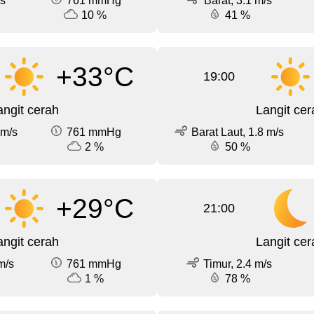
/s
761 mmHg
Barat, 3.1 m/s
10 %
41 %
+33°C
19:00
angit cerah
Langit cer
 m/s
761 mmHg
Barat Laut, 1.8 m/s
2 %
50 %
+29°C
21:00
angit cerah
Langit cer
m/s
761 mmHg
Timur, 2.4 m/s
1 %
78 %