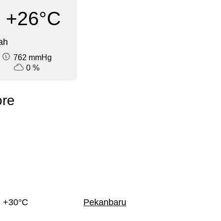
+26°C
ah
762 mmHg
0 %
ore
+30°C
Pekanbaru