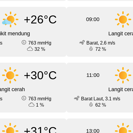
+26°C
09:00
ikit mendung
Langit cer
/s
763 mmHg
Barat, 2.6 m/s
32 %
72 %
+30°C
11:00
angit cerah
Langit cer
/s
763 mmHg
Barat Laut, 3.1 m/s
1 %
62 %
+31°C
13:00