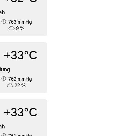
ah
763 mmHg
9 %
+33°C
dung
762 mmHg
22 %
+33°C
ah