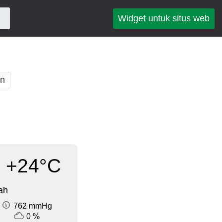
Widget untuk situs web
an
+24°C
ah
762 mmHg
0 %