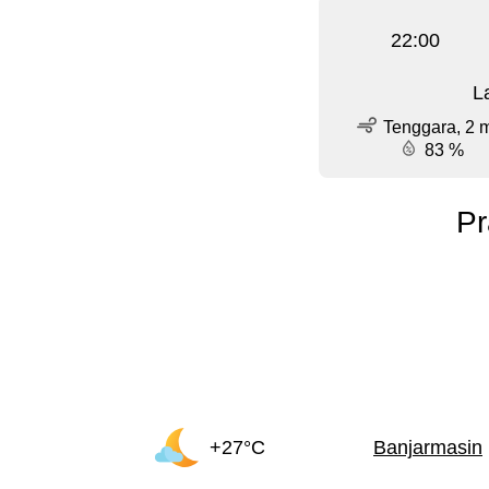
22:00
L
Tenggara, 2 
83 %
Pr
+27°C
Banjarmasin