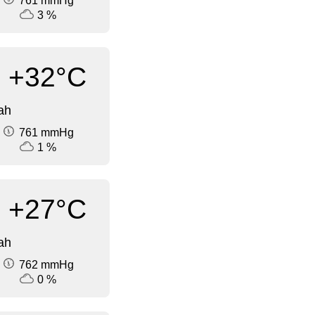
761 mmHg
3 %
+32°C
ah
761 mmHg
1 %
+27°C
ah
762 mmHg
0 %