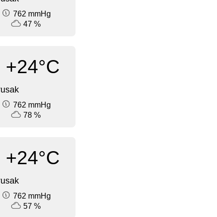
762 mmHg
47 %
+24°C
rusak
762 mmHg
78 %
+24°C
rusak
762 mmHg
57 %