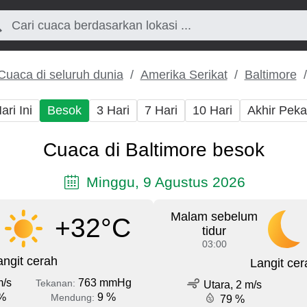
Cuaca di seluruh dunia
Amerika Serikat
Baltimore
ari Ini
Besok
3 Hari
7 Hari
10 Hari
Akhir Pek
Cuaca di Baltimore besok
Minggu, 9 Agustus 2026
Malam sebelum
+32°C
tidur
03:00
angit cerah
Langit cer
m/s
763 mmHg
Tekanan:
Utara, 2 m/s
%
9 %
Mendung:
79 %