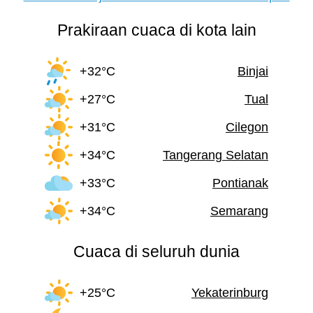
Prakiraan cuaca di kota lain
+32°C
Binjai
+27°C
Tual
+31°C
Cilegon
+34°C
Tangerang Selatan
+33°C
Pontianak
+34°C
Semarang
Cuaca di seluruh dunia
+25°C
Yekaterinburg