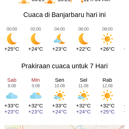
Cuaca di Banjarbaru hari ini
00:00
02:00
04:00
06:00
08:00
1
+25°C
+24°C
+23°C
+22°C
+26°C
+
Prakiraan cuaca untuk 7 Hari
Sab
Min
Sen
Sel
Rab
8.08
9.08
10.08
11.08
12.08
1
+33°C
+32°C
+33°C
+32°C
+32°C
+
+23°C
+23°C
+24°C
+24°C
+25°C
+