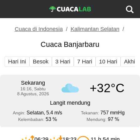
Cuaca di Indonesia
Kalimantan Selatan
Cuaca Banjarbaru
Hari Ini
Besok
3 Hari
7 Hari
10 Hari
Akhir
Sekarang
+32°C
16:16, Sabtu
8 Agustus, 2026
Langit mendung
Selatan, 5.4 m/s
757 mmHg
Angin:
Tekanan:
53 %
97 %
Kelembaban:
Mendung:
06:29
18:23
11 h 54 min