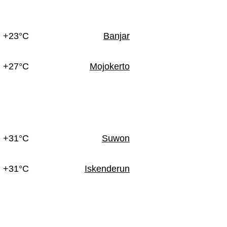
+23°C
Banjar
+27°C
Mojokerto
+31°C
Suwon
+31°C
Iskenderun