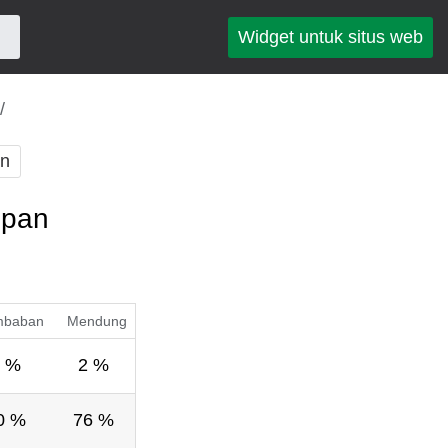
Widget untuk situs web
an
epan
mbaban
Mendung
 %
2 %
0 %
76 %