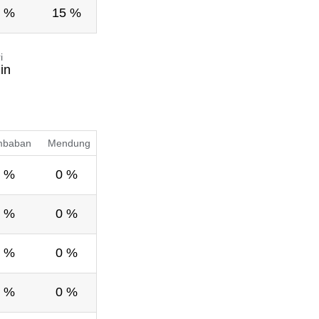
 %
15 %
i
in
mbaban
Mendung
 %
0 %
 %
0 %
 %
0 %
 %
0 %