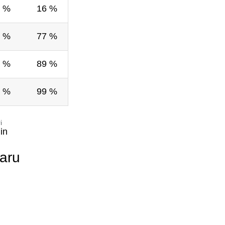
 %
16 %
 %
77 %
 %
89 %
 %
99 %
i
in
baru