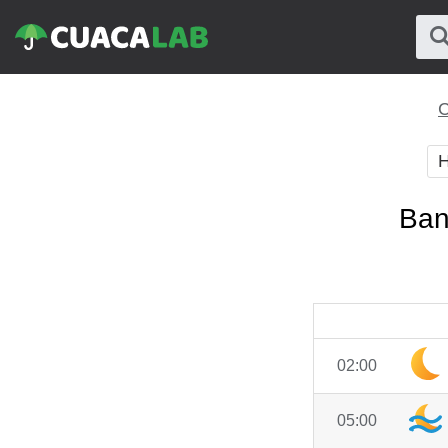
C
H
Ban
02:00
05:00