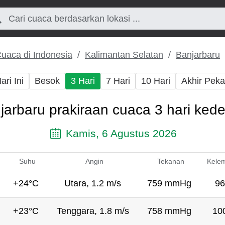
uaca di Indonesia
Kalimantan Selatan
Banjarbaru
ari Ini
Besok
3 Hari
7 Hari
10 Hari
Akhir Pek
jarbaru prakiraan cuaca 3 hari ked
Kamis, 6 Agustus 2026
Suhu
Angin
Tekanan
Kele
+24°C
Utara, 1.2 m/s
759 mmHg
96
+23°C
Tenggara, 1.8 m/s
758 mmHg
10