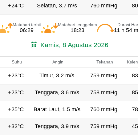
+24°C
Selatan, 3.7 m/s
760 mmHg
80
Matahari terbit
Matahari tenggelam
Durasi Har
06:29
18:23
11 h 54 m
Kamis, 8 Agustus 2026
Suhu
Angin
Tekanan
Kele
+23°C
Timur, 3.2 m/s
759 mmHg
83
+23°C
Tenggara, 3.6 m/s
758 mmHg
85
+25°C
Barat Laut, 1.5 m/s
760 mmHg
78
+32°C
Tenggara, 3.9 m/s
759 mmHg
45