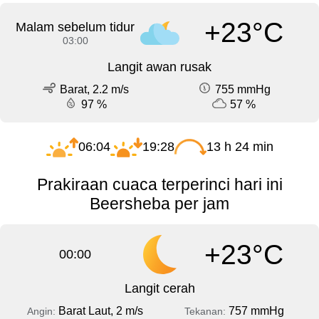
+23°C
Malam sebelum tidur
03:00
Langit awan rusak
Barat, 2.2 m/s
755 mmHg
97 %
57 %
06:04
19:28
13 h 24 min
Prakiraan cuaca terperinci hari ini
Beersheba per jam
+23°C
00:00
Langit cerah
Barat Laut, 2 m/s
757 mmHg
Angin:
Tekanan: