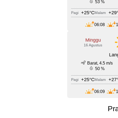
53 %
+25°C
+29
Pagi
Malam
06:08
1
Minggu
16 Agustus
Lang
Barat, 4.5 m/s
50 %
+25°C
+27
Pagi
Malam
06:09
1
Pr