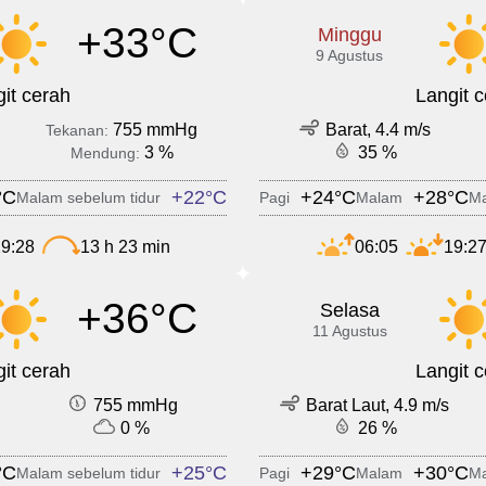
+33°C
Minggu
9 Agustus
it cerah
Langit 
755 mmHg
Barat, 4.4 m/s
Tekanan:
3 %
35 %
Mendung:
°C
+22°C
+24°C
+28°C
Malam sebelum tidur
Pagi
Malam
Ma
9:28
13 h 23 min
06:05
19:2
+36°C
Selasa
11 Agustus
it cerah
Langit 
755 mmHg
Barat Laut, 4.9 m/s
0 %
26 %
°C
+25°C
+29°C
+30°C
Malam sebelum tidur
Pagi
Malam
Ma