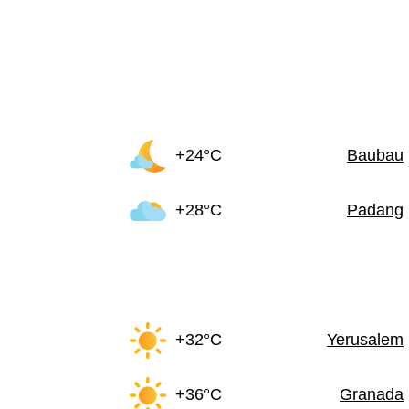
+24°C
Baubau
+28°C
Padang
+32°C
Yerusalem
+36°C
Granada