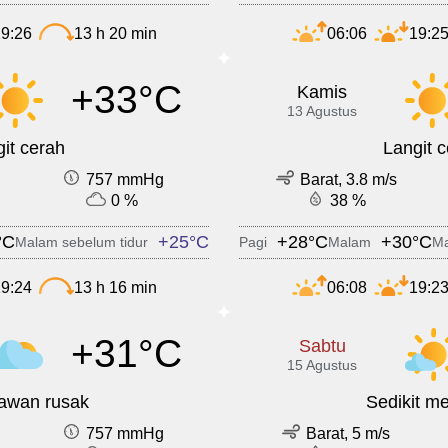
9:26
13 h 20 min
06:06
19:2
+33°C
Kamis
13 Agustus
it cerah
Langit 
757 mmHg
Barat, 3.8 m/s
0 %
38 %
°C
+25°C
+28°C
+30°C
Malam sebelum tidur
Pagi
Malam
Ma
9:24
13 h 16 min
06:08
19:2
+31°C
Sabtu
15 Agustus
 awan rusak
Sedikit m
757 mmHg
Barat, 5 m/s