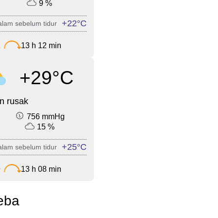
9 %
+22°C
lam sebelum tidur
1
13 h 12 min
+29°C
n rusak
756 mmHg
15 %
+25°C
lam sebelum tidur
9
13 h 08 min
eba