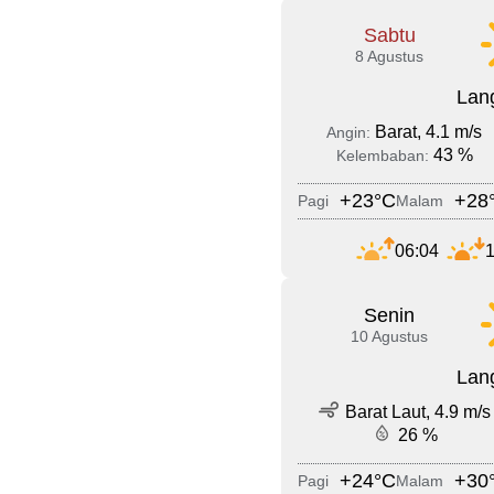
Sabtu
8 Agustus
Lang
Barat, 4.1 m/s
Angin:
43 %
Kelembaban:
+23°C
+28
Pagi
Malam
06:04
1
Senin
10 Agustus
Lang
Barat Laut, 4.9 m/s
26 %
+24°C
+30
Pagi
Malam