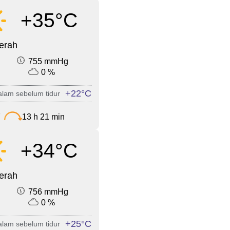
+35°C
cerah
755 mmHg
0 %
+22°C
lam sebelum tidur
7
13 h 21 min
+34°C
cerah
756 mmHg
0 %
+25°C
lam sebelum tidur