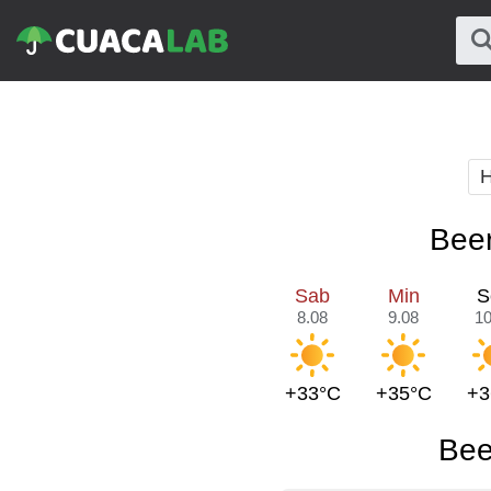
H
Beer
Sab
Min
S
8.08
9.08
10
+33°C
+35°C
+3
Bee