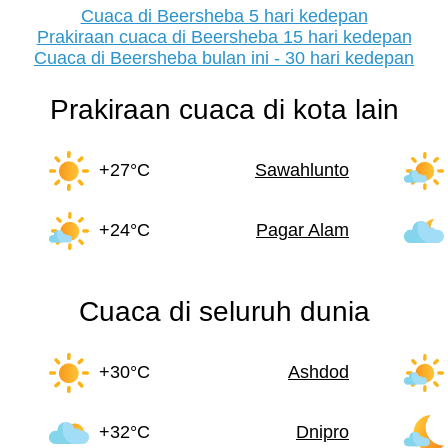
Cuaca di Beersheba 5 hari kedepan
Prakiraan cuaca di Beersheba 15 hari kedepan
Cuaca di Beersheba bulan ini - 30 hari kedepan
Prakiraan cuaca di kota lain
+27°C
Sawahlunto
+24°C
Pagar Alam
Cuaca di seluruh dunia
+30°C
Ashdod
+32°C
Dnipro