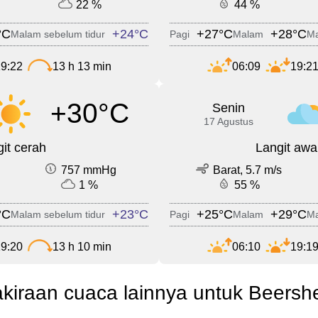
22 %
44 %
°C
+24°C
+27°C
+28°C
Malam sebelum tidur
Pagi
Malam
Ma
9:22
13 h 13 min
06:09
19:2
+30°C
Senin
17 Agustus
it cerah
Langit awa
757 mmHg
Barat, 5.7 m/s
1 %
55 %
°C
+23°C
+25°C
+29°C
Malam sebelum tidur
Pagi
Malam
Ma
9:20
13 h 10 min
06:10
19:1
akiraan cuaca lainnya untuk Beersh