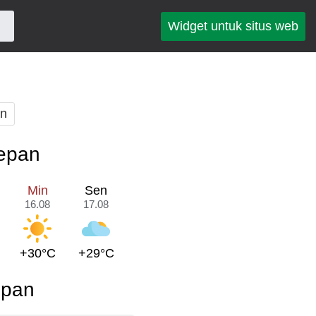
Widget untuk situs web
an
depan
Min
Sen
16.08
17.08
+30°C
+29°C
epan