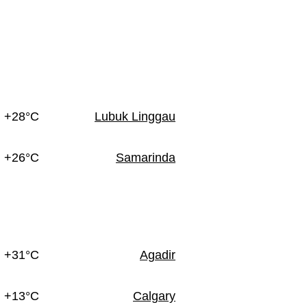
+28°C
Lubuk Linggau
+26°C
Samarinda
+31°C
Agadir
+13°C
Calgary