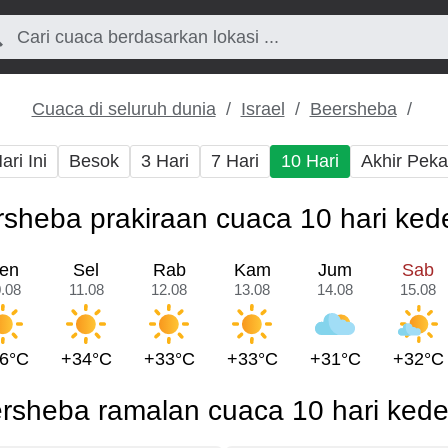
Cuaca di seluruh dunia
Israel
Beersheba
ari Ini
Besok
3 Hari
7 Hari
10 Hari
Akhir Pek
sheba prakiraan cuaca 10 hari ke
en
Sel
Rab
Kam
Jum
Sab
.08
11.08
12.08
13.08
14.08
15.08
6°C
+34°C
+33°C
+33°C
+31°C
+32°C
rsheba ramalan cuaca 10 hari ked