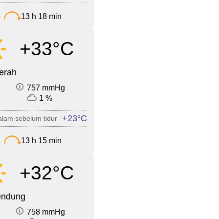
5
13 h 18 min
+33°C
cerah
757 mmHg
1 %
+23°C
lam sebelum tidur
3
13 h 15 min
+32°C
endung
758 mmHg