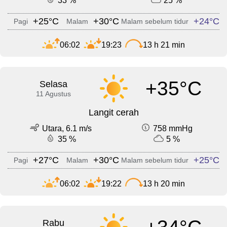
33 %
25 %
+25°C
+30°C
+24°C
Pagi
Malam
Malam sebelum tidur
06:02
19:23
13 h 21 min
+35°C
Selasa
11 Agustus
Langit cerah
Utara, 6.1 m/s
758 mmHg
35 %
5 %
+27°C
+30°C
+25°C
Pagi
Malam
Malam sebelum tidur
06:02
19:22
13 h 20 min
Rabu