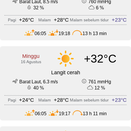
Barat Laut, 8.5 m/s
760 mmHg
32 %
6 %
+26°C
+28°C
+23°C
Pagi
Malam
Malam sebelum tidur
06:05
19:18
13 h 13 min
+32°C
Minggu
16 Agustus
Langit cerah
Barat Laut, 6.3 m/s
761 mmHg
40 %
12 %
+24°C
+28°C
+23°C
Pagi
Malam
Malam sebelum tidur
06:05
19:17
13 h 11 min