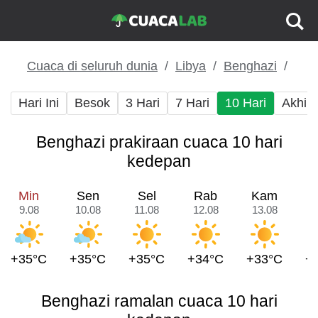
Cuaca di seluruh dunia
Libya
Benghazi
Hari Ini
Besok
3 Hari
7 Hari
10 Hari
Akhir
Benghazi prakiraan cuaca 10 hari
kedepan
Min
Sen
Sel
Rab
Kam
9.08
10.08
11.08
12.08
13.08
1
+35°C
+35°C
+35°C
+34°C
+33°C
+
Benghazi ramalan cuaca 10 hari