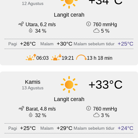
+34°C
12 Agustus
Langit cerah
Utara, 6.2 m/s
760 mmHg
34 %
5 %
+26°C
+30°C
+25°C
Pagi
Malam
Malam sebelum tidur
06:03
19:21
13 h 18 min
+33°C
Kamis
13 Agustus
Langit cerah
Barat, 4.8 m/s
760 mmHg
32 %
3 %
+25°C
+29°C
+24°C
Pagi
Malam
Malam sebelum tidur