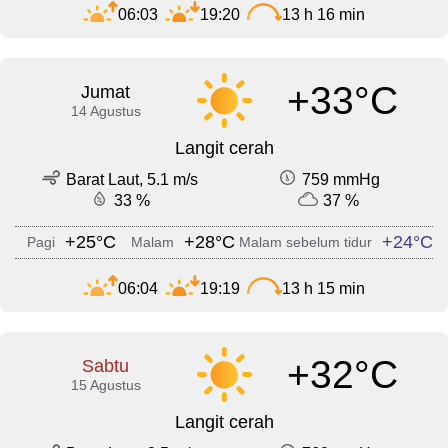
06:03
19:20
13 h 16 min
+33°C
Jumat
14 Agustus
Langit cerah
Barat Laut, 5.1 m/s
759 mmHg
33 %
37 %
+25°C
+28°C
+24°C
Pagi
Malam
Malam sebelum tidur
06:04
19:19
13 h 15 min
+32°C
Sabtu
15 Agustus
Langit cerah