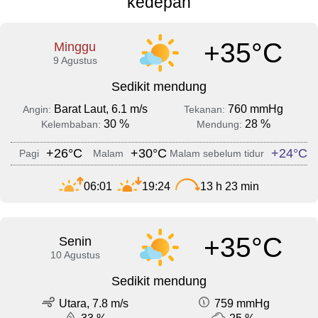
kedepan
+35°C
Minggu
9 Agustus
Sedikit mendung
Barat Laut, 6.1 m/s
760 mmHg
Angin:
Tekanan:
30 %
28 %
Kelembaban:
Mendung:
+26°C
+30°C
+24°C
Pagi
Malam
Malam sebelum tidur
06:01
19:24
13 h 23 min
+35°C
Senin
10 Agustus
Sedikit mendung
Utara, 7.8 m/s
759 mmHg