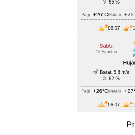
85 %
+26°C
+26
Pagi
Malam
06:07
1
Sabtu
15 Agustus
Huja
Barat, 5.8 m/s
82 %
+26°C
+27
Pagi
Malam
06:07
1
Pr