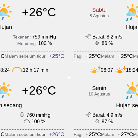
+26°C
Sabtu
8 Agustus
Hujan
Huja
759 mmHg
Barat, 8.2 m/s
Tekanan:
100 %
86 %
Mendung:
°C
+25°C
+25°C
+25°C
Malam sebelum tidur
Pagi
Malam
Ma
8:24
12 h 17 min
06:07
18:2
+26°C
Senin
10 Agustus
n sedang
Hujan s
s
760 mmHg
Barat, 4.9 m/s
100 %
87 %
°C
+26°C
+25°C
+27°C
Malam sebelum tidur
Pagi
Malam
Ma