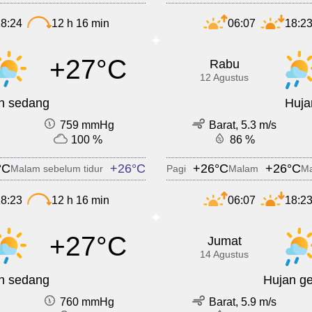
8:24
12 h 16 min
06:07
18:2
+27°C
Rabu
12 Agustus
n sedang
Huja
759 mmHg
Barat, 5.3 m/s
100 %
86 %
°C
+26°C
+26°C
+26°C
Malam sebelum tidur
Pagi
Malam
Ma
8:23
12 h 16 min
06:07
18:2
+27°C
Jumat
14 Agustus
n sedang
Hujan ge
760 mmHg
Barat, 5.9 m/s