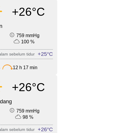
+26°C
n
759 mmHg
100 %
+25°C
lam sebelum tidur
4
12 h 17 min
+26°C
edang
759 mmHg
98 %
+26°C
lam sebelum tidur