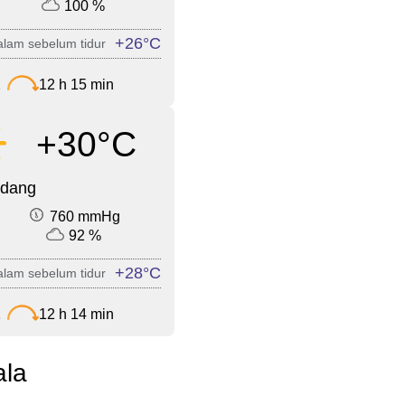
100 %
+26°C
lam sebelum tidur
2
12 h 15 min
+30°C
edang
760 mmHg
92 %
+28°C
lam sebelum tidur
1
12 h 14 min
ala