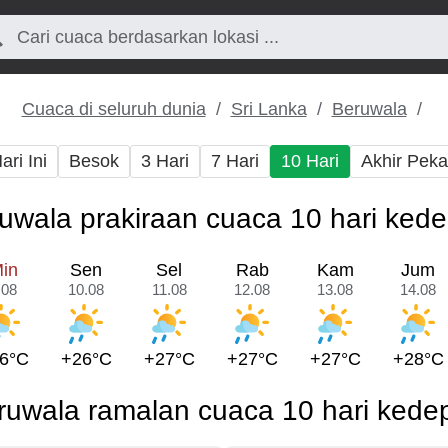
Cuaca di seluruh dunia
Sri Lanka
Beruwala
ari Ini
Besok
3 Hari
7 Hari
10 Hari
Akhir Pek
uwala prakiraan cuaca 10 hari ked
in
Sen
Sel
Rab
Kam
Jum
.08
10.08
11.08
12.08
13.08
14.08
6°C
+26°C
+27°C
+27°C
+27°C
+28°C
ruwala ramalan cuaca 10 hari kede