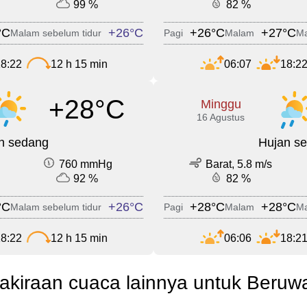
99 %
82 %
°C
+26°C
+26°C
+27°C
Malam sebelum tidur
Pagi
Malam
Ma
8:22
12 h 15 min
06:07
18:2
+28°C
Minggu
16 Agustus
n sedang
Hujan s
760 mmHg
Barat, 5.8 m/s
92 %
82 %
°C
+26°C
+28°C
+28°C
Malam sebelum tidur
Pagi
Malam
Ma
8:22
12 h 15 min
06:06
18:2
akiraan cuaca lainnya untuk Beruw