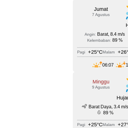
Jumat
7 Agustus
Barat, 8.4 m/s
Angin:
89 %
Kelembaban:
+25°C
+26
Pagi
Malam
06:07
1
Minggu
9 Agustus
Huja
Barat Daya, 3.4 m/
89 %
+25°C
+27
Pagi
Malam