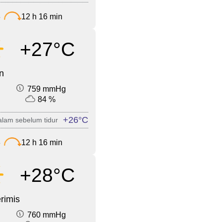
3
12 h 16 min
+27°C
n
759 mmHg
84 %
+26°C
lam sebelum tidur
3
12 h 16 min
+28°C
rimis
760 mmHg