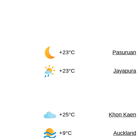
+23°C
Pasuruan
+23°C
Jayapura
+25°C
Khon Kaen
+9°C
Auckland