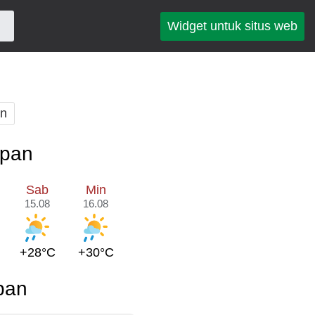
Widget untuk situs web
an
epan
Sab
Min
15.08
16.08
+28°C
+30°C
pan