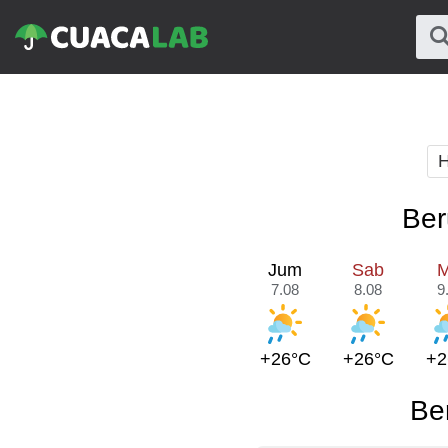
H
Ber
Jum
Sab
M
7.08
8.08
9
+26°C
+26°C
+2
Be