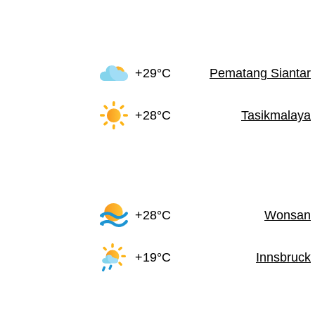
+29°C
Pematang Siantar
+28°C
Tasikmalaya
+28°C
Wonsan
+19°C
Innsbruck