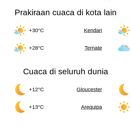
Prakiraan cuaca di kota lain
+30°C
Kendari
+28°C
Ternate
Cuaca di seluruh dunia
+12°C
Gloucester
+13°C
Arequipa