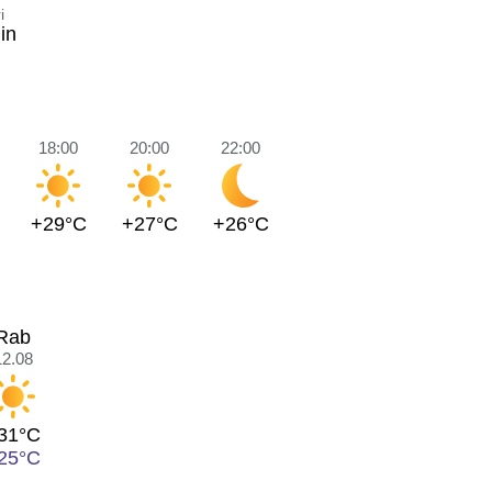
i
in
18:00
20:00
22:00
+29°C
+27°C
+26°C
Rab
12.08
31°C
25°C