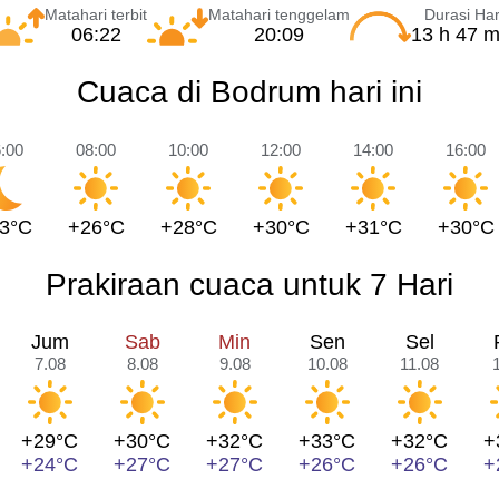
Matahari terbit
Matahari tenggelam
Durasi Har
06:22
20:09
13 h 47 m
Cuaca di Bodrum hari ini
:00
08:00
10:00
12:00
14:00
16:00
3°C
+26°C
+28°C
+30°C
+31°C
+30°C
Prakiraan cuaca untuk 7 Hari
Jum
Sab
Min
Sen
Sel
7.08
8.08
9.08
10.08
11.08
+29°C
+30°C
+32°C
+33°C
+32°C
+
+24°C
+27°C
+27°C
+26°C
+26°C
+