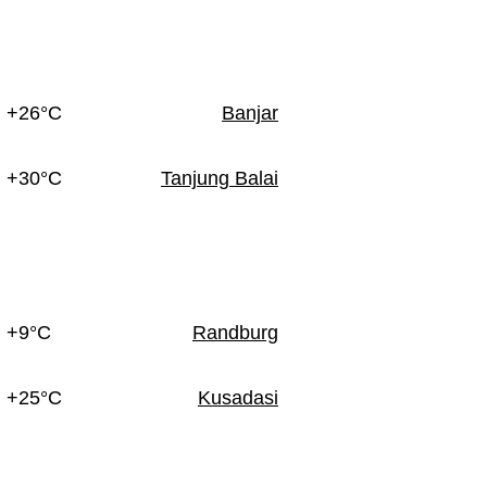
+26°C
Banjar
+30°C
Tanjung Balai
+9°C
Randburg
+25°C
Kusadasi