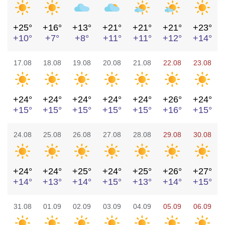
+25°
+16°
+13°
+21°
+21°
+21°
+23°
+10°
+7°
+8°
+11°
+11°
+12°
+14°
17.08
18.08
19.08
20.08
21.08
22.08
23.08
+24°
+24°
+24°
+24°
+24°
+26°
+24°
+15°
+15°
+15°
+15°
+15°
+16°
+15°
24.08
25.08
26.08
27.08
28.08
29.08
30.08
+24°
+24°
+25°
+24°
+25°
+26°
+27°
+14°
+13°
+14°
+15°
+13°
+14°
+15°
31.08
01.09
02.09
03.09
04.09
05.09
06.09