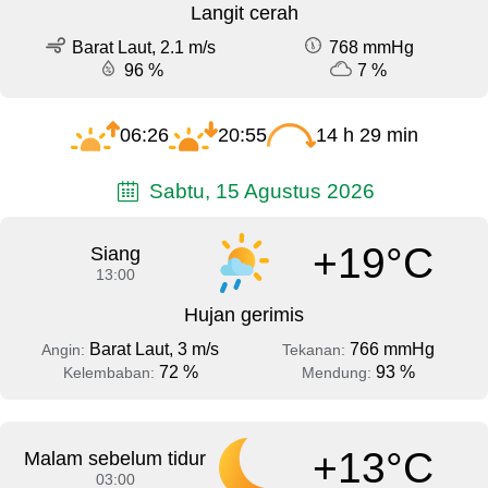
Langit cerah
Barat Laut, 2.1 m/s
768 mmHg
96 %
7 %
06:26
20:55
14 h 29 min
Sabtu, 15 Agustus 2026
+19°C
Siang
13:00
Hujan gerimis
Barat Laut, 3 m/s
766 mmHg
Angin:
Tekanan:
72 %
93 %
Kelembaban:
Mendung:
+13°C
Malam sebelum tidur
03:00