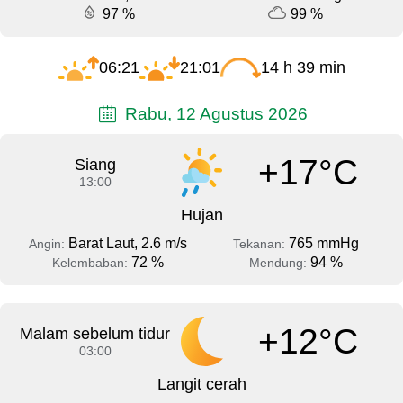
97 %
99 %
06:21
21:01
14 h 39 min
Rabu, 12 Agustus 2026
+17°C
Siang
13:00
Hujan
Barat Laut, 2.6 m/s
765 mmHg
Angin:
Tekanan:
72 %
94 %
Kelembaban:
Mendung:
+12°C
Malam sebelum tidur
03:00
Langit cerah