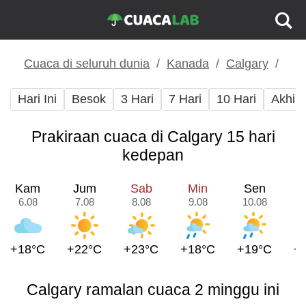
Cuaca di seluruh dunia
Kanada
Calgary
Hari Ini
Besok
3 Hari
7 Hari
10 Hari
Akhir
Prakiraan cuaca di Calgary 15 hari
kedepan
Kam
Jum
Sab
Min
Sen
6.08
7.08
8.08
9.08
10.08
1
+18°C
+22°C
+23°C
+18°C
+19°C
+
Calgary ramalan cuaca 2 minggu ini