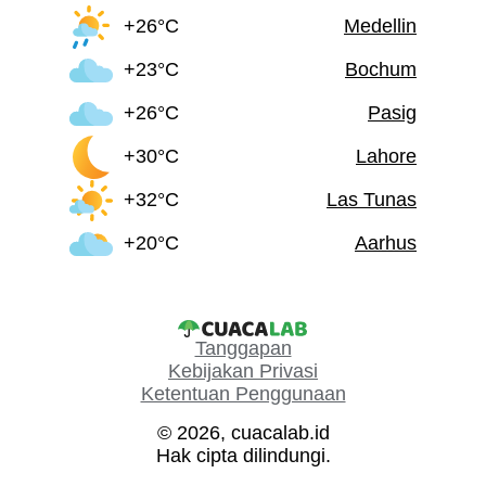
+26°C
Medellin
+23°C
Bochum
+26°C
Pasig
+30°C
Lahore
+32°C
Las Tunas
+20°C
Aarhus
Tanggapan
Kebijakan Privasi
Ketentuan Penggunaan
© 2026, cuacalab.id
Hak cipta dilindungi.