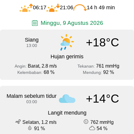
06:17
21:06
14 h 49 min
Minggu, 9 Agustus 2026
+18°C
Siang
13:00
Hujan gerimis
Barat, 2.8 m/s
761 mmHg
Angin:
Tekanan:
68 %
92 %
Kelembaban:
Mendung:
+14°C
Malam sebelum tidur
03:00
Langit mendung
Selatan, 1.2 m/s
762 mmHg
91 %
54 %