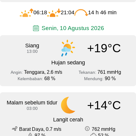
06:18
21:04
14 h 46 min
Senin, 10 Agustus 2026
+19°C
Siang
13:00
Hujan sedang
Tenggara, 2.6 m/s
761 mmHg
Angin:
Tekanan:
68 %
90 %
Kelembaban:
Mendung:
+14°C
Malam sebelum tidur
03:00
Langit cerah
Barat Daya, 0.7 m/s
762 mmHg
97 %
52 %