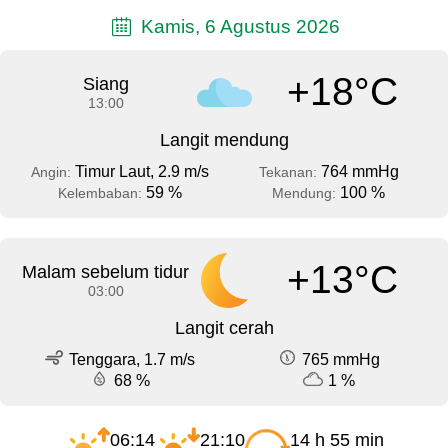
Kamis, 6 Agustus 2026
+18°C
Siang
13:00
Langit mendung
Timur Laut, 2.9 m/s
764 mmHg
Angin:
Tekanan:
59 %
100 %
Kelembaban:
Mendung:
+13°C
Malam sebelum tidur
03:00
Langit cerah
Tenggara, 1.7 m/s
765 mmHg
68 %
1 %
06:14
21:10
14 h 55 min