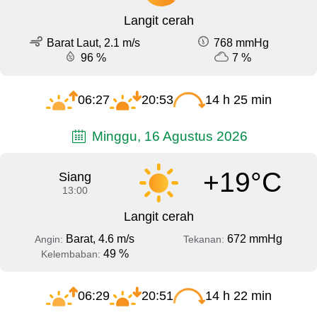
Langit cerah
Barat Laut, 2.1 m/s
768 mmHg
96 %
7 %
06:27
20:53
14 h 25 min
Minggu, 16 Agustus 2026
+19°C
Siang
13:00
Langit cerah
Barat, 4.6 m/s
672 mmHg
Angin:
Tekanan:
49 %
Kelembaban:
06:29
20:51
14 h 22 min