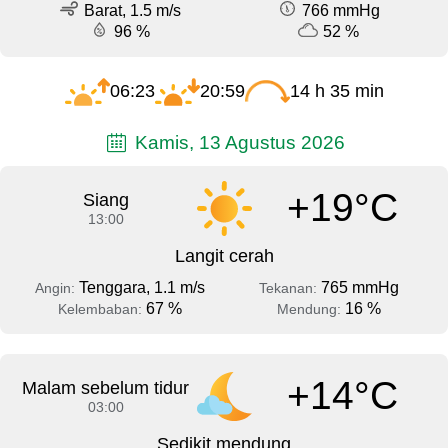
Barat, 1.5 m/s
766 mmHg
96 %
52 %
06:23
20:59
14 h 35 min
Kamis, 13 Agustus 2026
+19°C
Siang
13:00
Langit cerah
Tenggara, 1.1 m/s
765 mmHg
Angin:
Tekanan:
67 %
16 %
Kelembaban:
Mendung:
+14°C
Malam sebelum tidur
03:00
Sedikit mendung