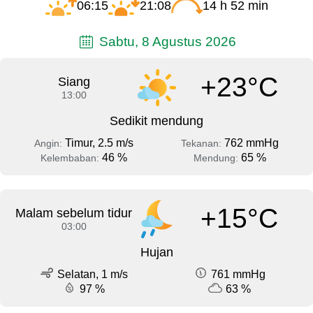
06:15
21:08
14 h 52 min
Sabtu, 8 Agustus 2026
+23°C
Siang
13:00
Sedikit mendung
Timur, 2.5 m/s
762 mmHg
Angin:
Tekanan:
46 %
65 %
Kelembaban:
Mendung:
+15°C
Malam sebelum tidur
03:00
Hujan
Selatan, 1 m/s
761 mmHg
97 %
63 %