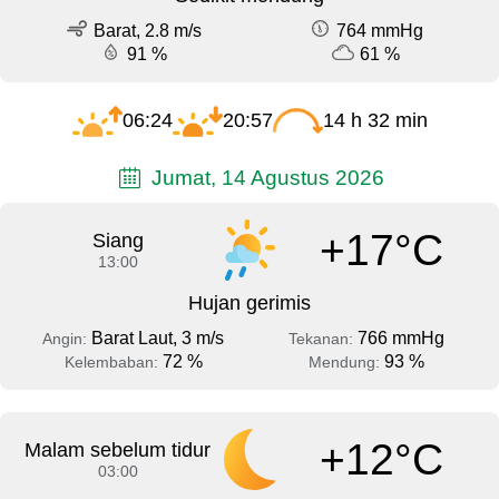
Barat, 2.8 m/s
764 mmHg
91 %
61 %
06:24
20:57
14 h 32 min
Jumat, 14 Agustus 2026
+17°C
Siang
13:00
Hujan gerimis
Barat Laut, 3 m/s
766 mmHg
Angin:
Tekanan:
72 %
93 %
Kelembaban:
Mendung:
+12°C
Malam sebelum tidur
03:00