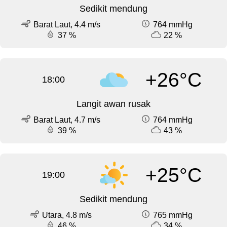
Sedikit mendung
Barat Laut, 4.4 m/s
764 mmHg
37 %
22 %
+26°C
18:00
Langit awan rusak
Barat Laut, 4.7 m/s
764 mmHg
39 %
43 %
+25°C
19:00
Sedikit mendung
Utara, 4.8 m/s
765 mmHg
46 %
34 %