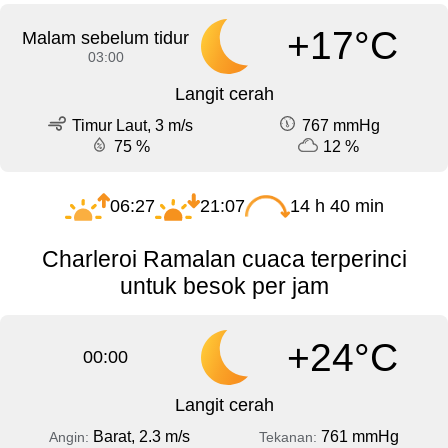
+17°C
Malam sebelum tidur
03:00
Langit cerah
Timur Laut, 3 m/s
767 mmHg
75 %
12 %
06:27
21:07
14 h 40 min
Charleroi Ramalan cuaca terperinci
untuk besok per jam
+24°C
00:00
Langit cerah
Barat, 2.3 m/s
761 mmHg
Angin:
Tekanan: