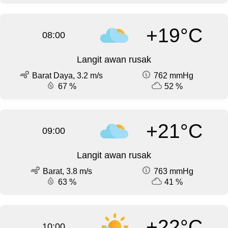
+19°C
08:00
Langit awan rusak
Barat Daya, 3.2 m/s
762 mmHg
67 %
52 %
+21°C
09:00
Langit awan rusak
Barat, 3.8 m/s
763 mmHg
63 %
41 %
+22°C
10:00