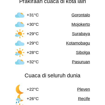
Prakiraan cuaca di kota lain
+31°C
Gorontalo
+30°C
Mojokerto
+29°C
Surabaya
+29°C
Kotamobagu
+28°C
Sibolga
+32°C
Pasuruan
Cuaca di seluruh dunia
+22°C
Pleven
+26°C
Recife