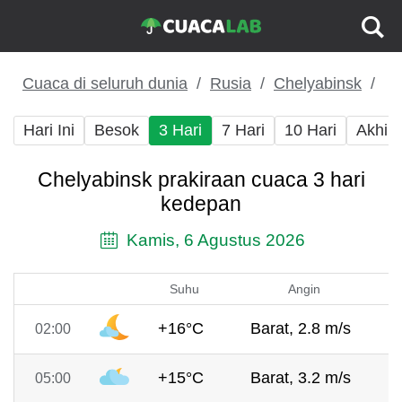
Cuaca di seluruh dunia
Rusia
Chelyabinsk
Hari Ini
Besok
3 Hari
7 Hari
10 Hari
Akhir
Chelyabinsk prakiraan cuaca 3 hari
kedepan
Kamis, 6 Agustus 2026
Suhu
Angin
+16°C
Barat, 2.8 m/s
02:00
+15°C
Barat, 3.2 m/s
05:00