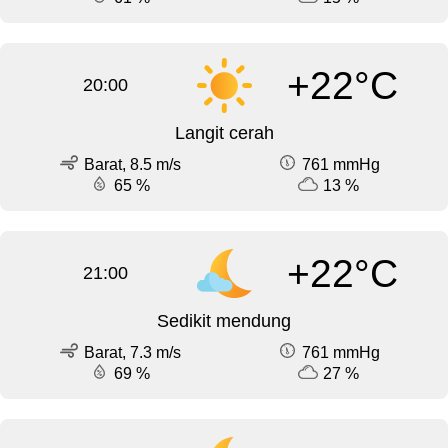
+22°C
20:00
Langit cerah
Barat, 8.5 m/s
761 mmHg
65 %
13 %
+22°C
21:00
Sedikit mendung
Barat, 7.3 m/s
761 mmHg
69 %
27 %