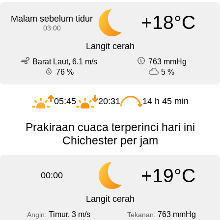
+18°C
Malam sebelum tidur
03:00
Langit cerah
Barat Laut, 6.1 m/s
763 mmHg
76 %
5 %
05:45
20:31
14 h 45 min
Prakiraan cuaca terperinci hari ini
Chichester per jam
+19°C
00:00
Langit cerah
Timur, 3 m/s
763 mmHg
Angin:
Tekanan: