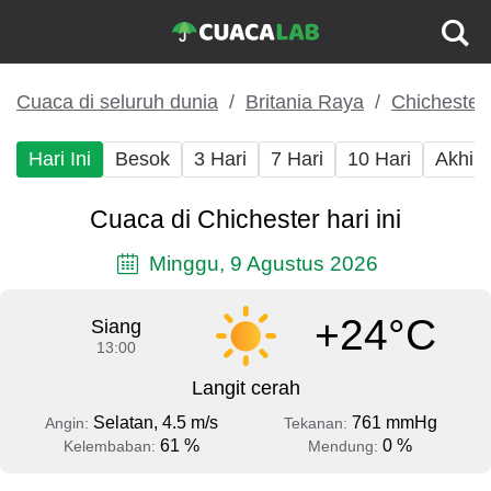
Cuaca di seluruh dunia
Britania Raya
Chichester
Hari Ini
Besok
3 Hari
7 Hari
10 Hari
Akhir
Cuaca di Chichester hari ini
Minggu, 9 Agustus 2026
+24°C
Siang
13:00
Langit cerah
Selatan, 4.5 m/s
761 mmHg
Angin:
Tekanan:
61 %
0 %
Kelembaban:
Mendung: