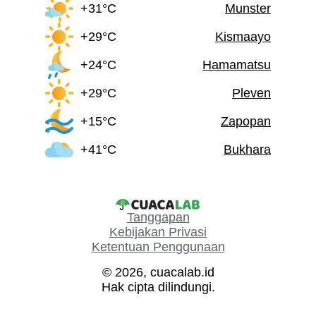
+31°C
Munster
+29°C
Kismaayo
+24°C
Hamamatsu
+29°C
Pleven
+15°C
Zapopan
+41°C
Bukhara
Tanggapan
Kebijakan Privasi
Ketentuan Penggunaan
© 2026, cuacalab.id
Hak cipta dilindungi.