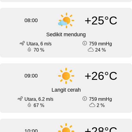
+25°C
08:00
Sedikit mendung
Utara, 6 m/s
759 mmHg
70 %
24 %
+26°C
09:00
Langit cerah
Utara, 6.2 m/s
759 mmHg
67 %
2 %
+28°C
10:00