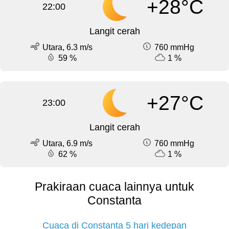
+28°C
22:00
Langit cerah
Utara, 6.3 m/s
760 mmHg
59 %
1 %
+27°C
23:00
Langit cerah
Utara, 6.9 m/s
760 mmHg
62 %
1 %
Prakiraan cuaca lainnya untuk
Constanta
Cuaca di Constanta 5 hari kedepan