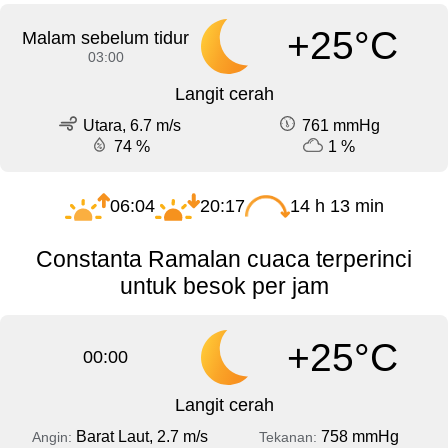
+25°C
Malam sebelum tidur
03:00
Langit cerah
Utara, 6.7 m/s
761 mmHg
74 %
1 %
06:04
20:17
14 h 13 min
Constanta Ramalan cuaca terperinci
untuk besok per jam
+25°C
00:00
Langit cerah
Barat Laut, 2.7 m/s
758 mmHg
Angin:
Tekanan: