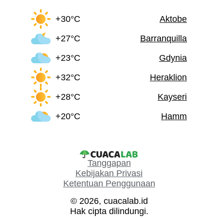
+30°C
Aktobe
+27°C
Barranquilla
+23°C
Gdynia
+32°C
Heraklion
+28°C
Kayseri
+20°C
Hamm
Tanggapan
Kebijakan Privasi
Ketentuan Penggunaan
© 2026, cuacalab.id
Hak cipta dilindungi.