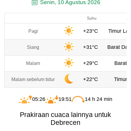
Senin, 10 Agustus 2026
Suhu
An
+23°C
Timur Lau
Pagi
+31°C
Barat Day
Siang
+29°C
Barat, 
Malam
+22°C
Timur, 
Malam sebelum tidur
05:26
19:51
14 h 24 min
Prakiraan cuaca lainnya untuk
Debrecen