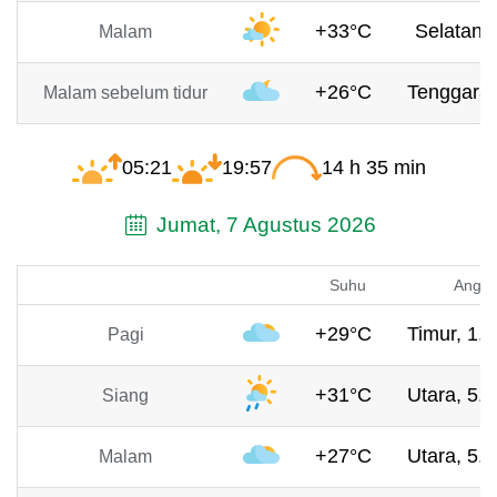
+33°C
Selatan, 
Malam
+26°C
Tenggara,
Malam sebelum tidur
05:21
19:57
14 h 35 min
Jumat, 7 Agustus 2026
Suhu
Angin
+29°C
Timur, 1.4
Pagi
+31°C
Utara, 5.7
Siang
+27°C
Utara, 5.6
Malam