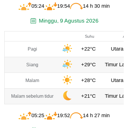
05:24
19:54
14 h 30 min
Minggu, 9 Agustus 2026
Suhu
An
+22°C
Utara, 
Pagi
+29°C
Timur Lau
Siang
+28°C
Utara, 
Malam
+21°C
Timur Lau
Malam sebelum tidur
05:25
19:52
14 h 27 min