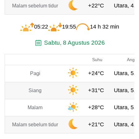
+22°C
Utara, 4.8
Malam sebelum tidur
05:22
19:55
14 h 32 min
Sabtu, 8 Agustus 2026
Suhu
Angin
+24°C
Utara, 5.2
Pagi
+31°C
Utara, 5.2
Siang
+28°C
Utara, 5.6
Malam
+21°C
Utara, 4.3
Malam sebelum tidur