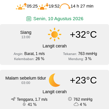
05:25
19:52
14 h 27 min
Senin, 10 Agustus 2026
+32°C
Siang
13:00
Langit cerah
Barat, 1 m/s
763 mmHg
Angin:
Tekanan:
26 %
3 %
Kelembaban:
Mendung:
+23°C
Malam sebelum tidur
03:00
Langit cerah
Tenggara, 1.7 m/s
762 mmHg
41 %
4 %