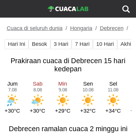
Cuaca di seluruh dunia
Hongaria
Debrecen
Hari Ini
Besok
3 Hari
7 Hari
10 Hari
Akhir
Prakiraan cuaca di Debrecen 15 hari
kedepan
Jum
Sab
Min
Sen
Sel
7.08
8.08
9.08
10.08
11.08
1
+30°C
+30°C
+29°C
+32°C
+34°C
+
Debrecen ramalan cuaca 2 minggu ini