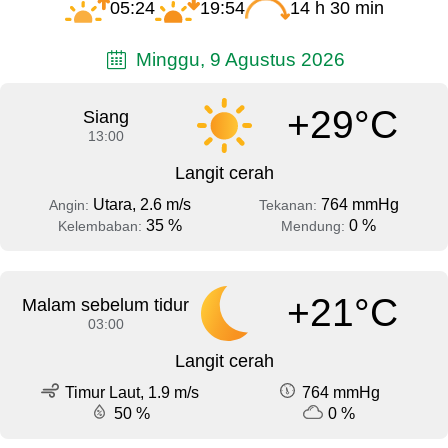
05:24
19:54
14 h 30 min
Minggu, 9 Agustus 2026
+29°C
Siang
13:00
Langit cerah
Utara, 2.6 m/s
764 mmHg
Angin:
Tekanan:
35 %
0 %
Kelembaban:
Mendung:
+21°C
Malam sebelum tidur
03:00
Langit cerah
Timur Laut, 1.9 m/s
764 mmHg
50 %
0 %