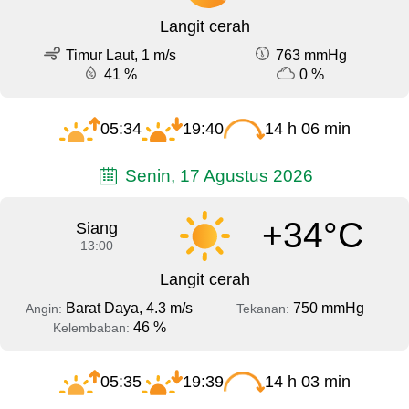
Langit cerah
Timur Laut, 1 m/s
763 mmHg
41 %
0 %
05:34
19:40
14 h 06 min
Senin, 17 Agustus 2026
+34°C
Siang
13:00
Langit cerah
Barat Daya, 4.3 m/s
750 mmHg
Angin:
Tekanan:
46 %
Kelembaban:
05:35
19:39
14 h 03 min