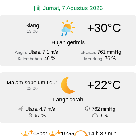
Jumat, 7 Agustus 2026
+30°C
Siang
13:00
Hujan gerimis
Utara, 7.1 m/s
761 mmHg
Angin:
Tekanan:
46 %
76 %
Kelembaban:
Mendung:
+22°C
Malam sebelum tidur
03:00
Langit cerah
Utara, 4.7 m/s
762 mmHg
67 %
3 %
05:22
19:55
14 h 32 min