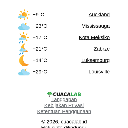
+9°C
Auckland
+23°C
Mississauga
+17°C
Kota Meksiko
+21°C
Zabrze
+14°C
Luksemburg
+29°C
Louisville
Tanggapan
Kebijakan Privasi
Ketentuan Penggunaan
© 2026, cuacalab.id
Hak cipta dilindungi.