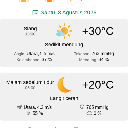
Sabtu, 8 Agustus 2026
+30°C
Siang
13:00
Sedikit mendung
Utara, 5.5 m/s
763 mmHg
Angin:
Tekanan:
37 %
34 %
Kelembaban:
Mendung:
+20°C
Malam sebelum tidur
03:00
Langit cerah
Utara, 4.2 m/s
765 mmHg
55 %
0 %