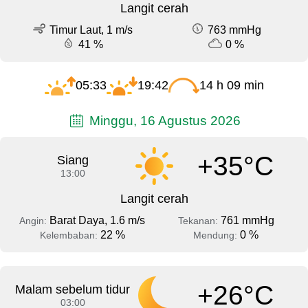
Langit cerah
Timur Laut, 1 m/s
763 mmHg
41 %
0 %
05:33
19:42
14 h 09 min
Minggu, 16 Agustus 2026
+35°C
Siang
13:00
Langit cerah
Barat Daya, 1.6 m/s
761 mmHg
Angin:
Tekanan:
22 %
0 %
Kelembaban:
Mendung:
+26°C
Malam sebelum tidur
03:00