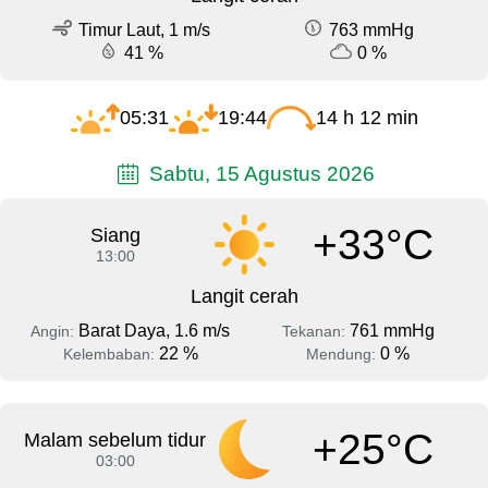
Timur Laut, 1 m/s
763 mmHg
41 %
0 %
05:31
19:44
14 h 12 min
Sabtu, 15 Agustus 2026
+33°C
Siang
13:00
Langit cerah
Barat Daya, 1.6 m/s
761 mmHg
Angin:
Tekanan:
22 %
0 %
Kelembaban:
Mendung:
+25°C
Malam sebelum tidur
03:00