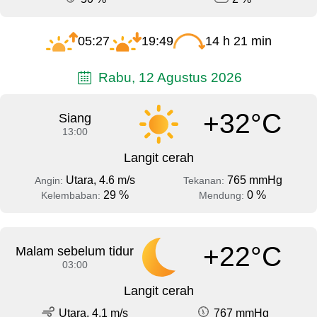
05:27
19:49
14 h 21 min
Rabu, 12 Agustus 2026
+32°C
Siang
13:00
Langit cerah
Utara, 4.6 m/s
765 mmHg
Angin:
Tekanan:
29 %
0 %
Kelembaban:
Mendung:
+22°C
Malam sebelum tidur
03:00
Langit cerah
Utara, 4.1 m/s
767 mmHg