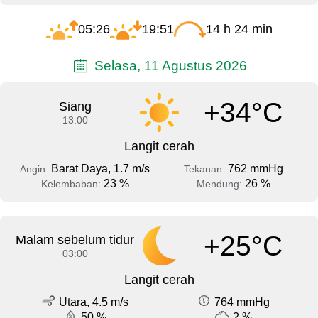
05:26
19:51
14 h 24 min
Selasa, 11 Agustus 2026
+34°C
Siang
13:00
Langit cerah
Barat Daya, 1.7 m/s
762 mmHg
Angin:
Tekanan:
23 %
26 %
Kelembaban:
Mendung:
+25°C
Malam sebelum tidur
03:00
Langit cerah
Utara, 4.5 m/s
764 mmHg
50 %
2 %