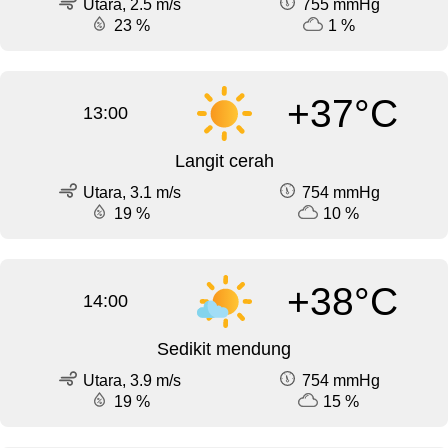
Utara, 2.5 m/s
755 mmHg
23 %
1 %
+37°C
13:00
Langit cerah
Utara, 3.1 m/s
754 mmHg
19 %
10 %
+38°C
14:00
Sedikit mendung
Utara, 3.9 m/s
754 mmHg
19 %
15 %