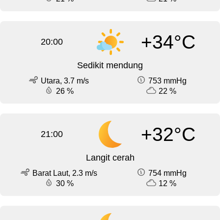
+34°C
20:00
Sedikit mendung
Utara, 3.7 m/s
753 mmHg
26 %
22 %
+32°C
21:00
Langit cerah
Barat Laut, 2.3 m/s
754 mmHg
30 %
12 %