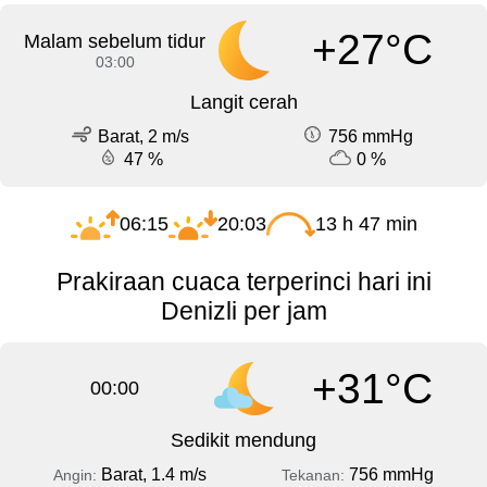
+27°C
Malam sebelum tidur
03:00
Langit cerah
Barat, 2 m/s
756 mmHg
47 %
0 %
06:15
20:03
13 h 47 min
Prakiraan cuaca terperinci hari ini
Denizli per jam
+31°C
00:00
Sedikit mendung
Barat, 1.4 m/s
756 mmHg
Angin:
Tekanan: