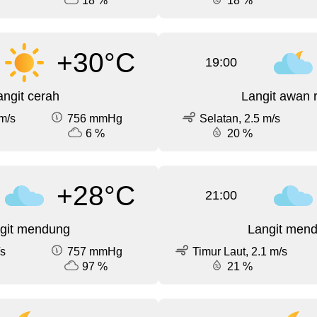
18 %
18 %
+30°C
19:00
angit cerah
Langit awan 
m/s
756 mmHg
Selatan, 2.5 m/s
6 %
20 %
+28°C
21:00
git mendung
Langit men
/s
757 mmHg
Timur Laut, 2.1 m/s
97 %
21 %