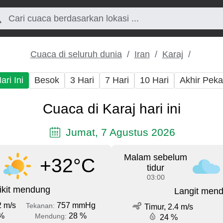
Cuaca di seluruh dunia
Iran
Karaj
ari Ini
Besok
3 Hari
7 Hari
10 Hari
Akhir Pek
Cuaca di Karaj hari ini
Jumat, 7 Agustus 2026
Malam sebelum
+32°C
tidur
03:00
ikit mendung
Langit men
2 m/s
757 mmHg
Tekanan:
Timur, 2.4 m/s
%
28 %
Mendung:
24 %