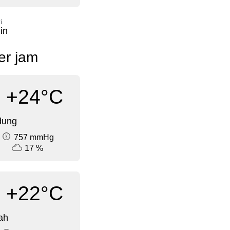
i
in
per jam
+24°C
dung
757 mmHg
17 %
+22°C
ah