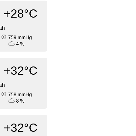
+28°C
ah
759 mmHg
4 %
+32°C
ah
758 mmHg
8 %
+32°C