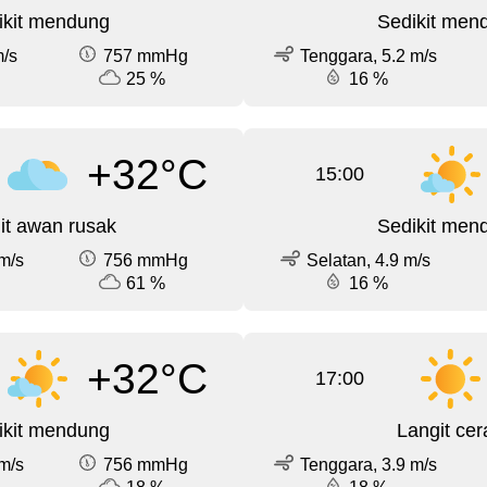
ikit mendung
Sedikit men
m/s
757 mmHg
Tenggara, 5.2 m/s
25 %
16 %
+32°C
15:00
it awan rusak
Sedikit men
m/s
756 mmHg
Selatan, 4.9 m/s
61 %
16 %
+32°C
17:00
ikit mendung
Langit cer
m/s
756 mmHg
Tenggara, 3.9 m/s