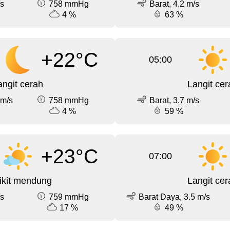
/s
758 mmHg
Barat, 4.2 m/s
4 %
63 %
+22°C
05:00
angit cerah
Langit cer
 m/s
758 mmHg
Barat, 3.7 m/s
4 %
59 %
+23°C
07:00
ikit mendung
Langit cer
/s
759 mmHg
Barat Daya, 3.5 m/s
17 %
49 %