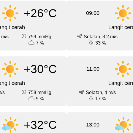
+26°C
09:00
angit cerah
Langit cer
 m/s
759 mmHg
Selatan, 3.2 m/s
7 %
33 %
+30°C
11:00
angit cerah
Langit cer
m/s
758 mmHg
Selatan, 4 m/s
5 %
17 %
+32°C
13:00