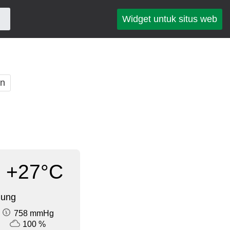
Widget untuk situs web
an
+27°C
dung
758 mmHg
100 %