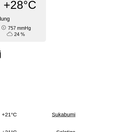
+28°C
dung
757 mmHg
24 %
j
+21°C
Sukabumi