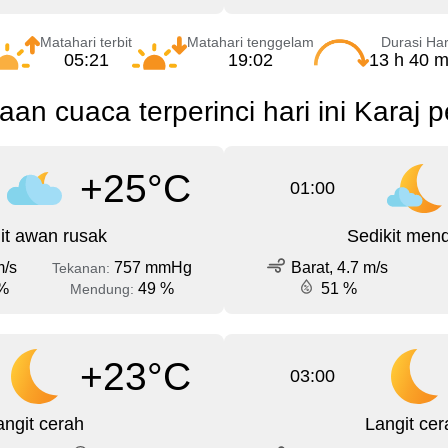
Matahari terbit
Matahari tenggelam
Durasi Har
05:21
19:02
13 h 40 m
aan cuaca terperinci hari ini Karaj 
+25°C
01:00
it awan rusak
Sedikit men
m/s
757 mmHg
Barat, 4.7 m/s
Tekanan:
%
49 %
51 %
Mendung:
+23°C
03:00
angit cerah
Langit cer