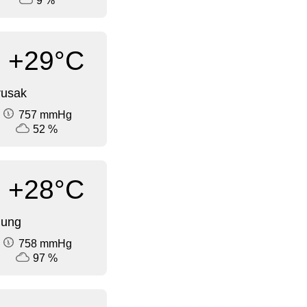
9 %
+29°C
rusak
757 mmHg
52 %
+28°C
dung
758 mmHg
97 %