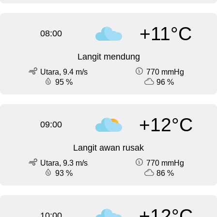
+11°C
08:00
Langit mendung
Utara, 9.4 m/s
770 mmHg
95 %
96 %
+12°C
09:00
Langit awan rusak
Utara, 9.3 m/s
770 mmHg
93 %
86 %
+12°C
10:00