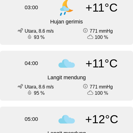
+11°C
03:00
Hujan gerimis
Utara, 8.6 m/s
771 mmHg
93 %
100 %
+11°C
04:00
Langit mendung
Utara, 8.6 m/s
771 mmHg
95 %
100 %
+12°C
05:00