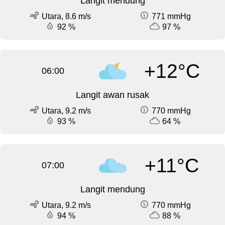
Langit mendung
Utara, 8.6 m/s
771 mmHg
92 %
97 %
+12°C
06:00
Langit awan rusak
Utara, 9.2 m/s
770 mmHg
93 %
64 %
+11°C
07:00
Langit mendung
Utara, 9.2 m/s
770 mmHg
94 %
88 %