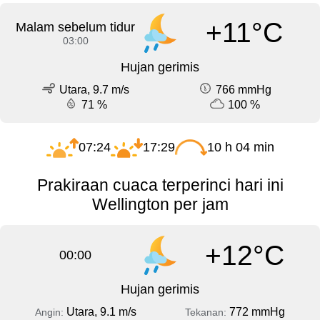
+11°C
Malam sebelum tidur
03:00
Hujan gerimis
Utara, 9.7 m/s
766 mmHg
71 %
100 %
07:24
17:29
10 h 04 min
Prakiraan cuaca terperinci hari ini
Wellington per jam
+12°C
00:00
Hujan gerimis
Utara, 9.1 m/s
772 mmHg
Angin:
Tekanan: