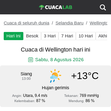
Cuaca di seluruh dunia
Selandia Baru
Wellington
Hari Ini
Besok
3 Hari
7 Hari
10 Hari
Akhir
Cuaca di Wellington hari ini
Sabtu, 8 Agustus 2026
+13°C
Siang
13:00
Hujan gerimis
Utara, 9.4 m/s
769 mmHg
Angin:
Tekanan:
87 %
86 %
Kelembaban:
Mendung: