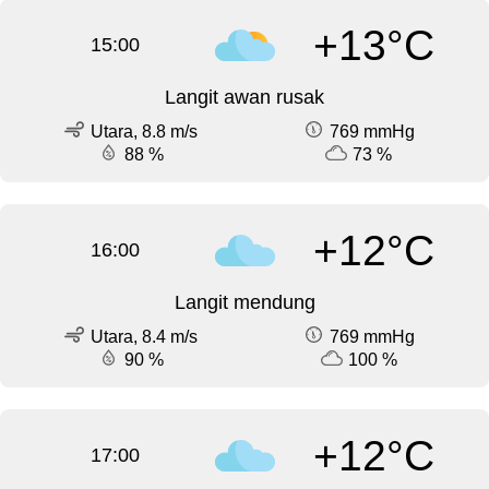
+13°C
15:00
Langit awan rusak
Utara, 8.8 m/s
769 mmHg
88 %
73 %
+12°C
16:00
Langit mendung
Utara, 8.4 m/s
769 mmHg
90 %
100 %
+12°C
17:00