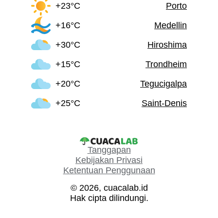
+23°C
Porto
+16°C
Medellin
+30°C
Hiroshima
+15°C
Trondheim
+20°C
Tegucigalpa
+25°C
Saint-Denis
Tanggapan
Kebijakan Privasi
Ketentuan Penggunaan
© 2026, cuacalab.id
Hak cipta dilindungi.