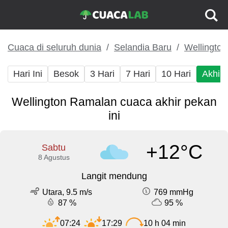
Cuaca di seluruh dunia
Selandia Baru
Wellington
Hari Ini
Besok
3 Hari
7 Hari
10 Hari
Akhir
Wellington Ramalan cuaca akhir pekan
ini
+12°C
Sabtu
8 Agustus
Langit mendung
Utara, 9.5 m/s
769 mmHg
87 %
95 %
07:24
17:29
10 h 04 min