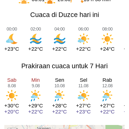
Cuaca di Duzce hari ini
00:00
02:00
04:00
06:00
08:00
1
+23°C
+22°C
+22°C
+22°C
+24°C
+
Prakiraan cuaca untuk 7 Hari
Sab
Min
Sen
Sel
Rab
8.08
9.08
10.08
11.08
12.08
1
+30°C
+29°C
+28°C
+27°C
+27°C
+
+20°C
+22°C
+22°C
+23°C
+22°C
+