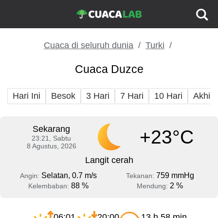
Cuaca di seluruh dunia
Turki
Cuaca Duzce
Hari Ini
Besok
3 Hari
7 Hari
10 Hari
Akhir
Sekarang
+23°C
23:21, Sabtu
8 Agustus, 2026
Langit cerah
Selatan, 0.7 m/s
759 mmHg
Angin:
Tekanan:
88 %
2 %
Kelembaban:
Mendung:
06:01
20:00
13 h 58 min