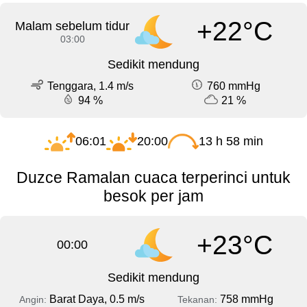
+22°C
Malam sebelum tidur
03:00
Sedikit mendung
Tenggara, 1.4 m/s
760 mmHg
94 %
21 %
06:01
20:00
13 h 58 min
Duzce Ramalan cuaca terperinci untuk
besok per jam
+23°C
00:00
Sedikit mendung
Barat Daya, 0.5 m/s
758 mmHg
Angin:
Tekanan: