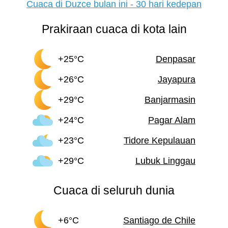
Cuaca di Duzce bulan ini - 30 hari kedepan
Prakiraan cuaca di kota lain
+25°C
Denpasar
+26°C
Jayapura
+29°C
Banjarmasin
+24°C
Pagar Alam
+23°C
Tidore Kepulauan
+29°C
Lubuk Linggau
Cuaca di seluruh dunia
+6°C
Santiago de Chile