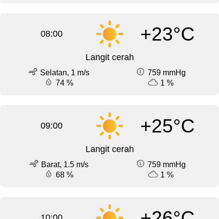
+23°C
08:00
Langit cerah
Selatan, 1 m/s
759 mmHg
74 %
1 %
+25°C
09:00
Langit cerah
Barat, 1.5 m/s
759 mmHg
68 %
1 %
+26°C
10:00