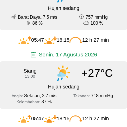
Hujan sedang
Barat Daya, 7.5 m/s
757 mmHg
86 %
100 %
05:47
18:15
12 h 27 min
Senin, 17 Agustus 2026
+27°C
Siang
13:00
Hujan sedang
Selatan, 3.7 m/s
718 mmHg
Angin:
Tekanan:
87 %
Kelembaban:
05:47
18:15
12 h 27 min