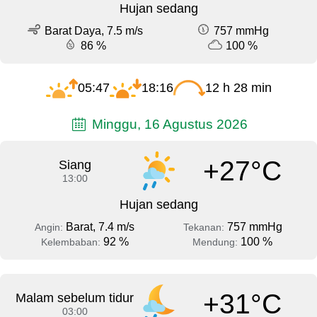
Hujan sedang
Barat Daya, 7.5 m/s
757 mmHg
86 %
100 %
05:47
18:16
12 h 28 min
Minggu, 16 Agustus 2026
+27°C
Siang
13:00
Hujan sedang
Barat, 7.4 m/s
757 mmHg
Angin:
Tekanan:
92 %
100 %
Kelembaban:
Mendung:
+31°C
Malam sebelum tidur
03:00