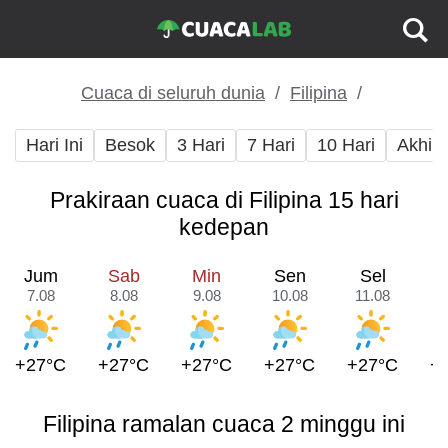
Cuaca di seluruh dunia
Filipina
Hari Ini
Besok
3 Hari
7 Hari
10 Hari
Akhir
Prakiraan cuaca di Filipina 15 hari
kedepan
Jum
Sab
Min
Sen
Sel
7.08
8.08
9.08
10.08
11.08
1
+27°C
+27°C
+27°C
+27°C
+27°C
+
Filipina ramalan cuaca 2 minggu ini