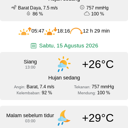
Barat Daya, 7.5 m/s
757 mmHg
86 %
100 %
05:47
18:16
12 h 29 min
Sabtu, 15 Agustus 2026
+26°C
Siang
13:00
Hujan sedang
Barat, 7.4 m/s
757 mmHg
Angin:
Tekanan:
92 %
100 %
Kelembaban:
Mendung:
+29°C
Malam sebelum tidur
03:00