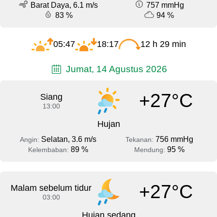
Barat Daya, 6.1 m/s
757 mmHg
83 %
94 %
05:47
18:17
12 h 29 min
Jumat, 14 Agustus 2026
+27°C
Siang
13:00
Hujan
Selatan, 3.6 m/s
756 mmHg
Angin:
Tekanan:
89 %
95 %
Kelembaban:
Mendung:
+27°C
Malam sebelum tidur
03:00
Hujan sedang