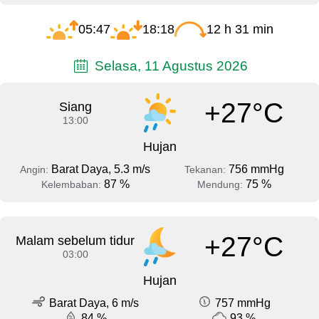
05:47
18:18
12 h 31 min
Selasa, 11 Agustus 2026
+27°C
Siang
13:00
Hujan
Barat Daya, 5.3 m/s
756 mmHg
Angin:
Tekanan:
87 %
75 %
Kelembaban:
Mendung:
+27°C
Malam sebelum tidur
03:00
Hujan
Barat Daya, 6 m/s
757 mmHg
84 %
93 %