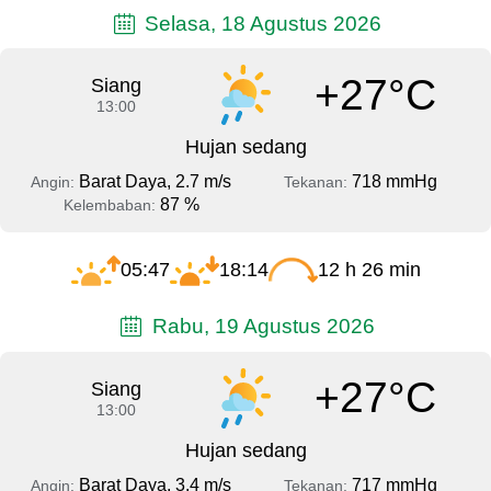
Selasa, 18 Agustus 2026
+27°C
Siang
13:00
Hujan sedang
Barat Daya, 2.7 m/s
718 mmHg
Angin:
Tekanan:
87 %
Kelembaban:
05:47
18:14
12 h 26 min
Rabu, 19 Agustus 2026
+27°C
Siang
13:00
Hujan sedang
Barat Daya, 3.4 m/s
717 mmHg
Angin:
Tekanan: