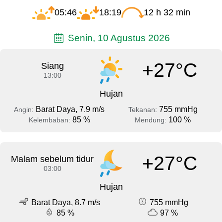
05:46
18:19
12 h 32 min
Senin, 10 Agustus 2026
+27°C
Siang
13:00
Hujan
Barat Daya, 7.9 m/s
755 mmHg
Angin:
Tekanan:
85 %
100 %
Kelembaban:
Mendung:
+27°C
Malam sebelum tidur
03:00
Hujan
Barat Daya, 8.7 m/s
755 mmHg
85 %
97 %