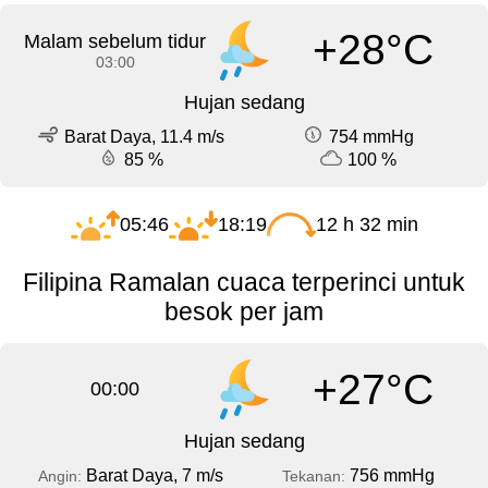
+28°C
Malam sebelum tidur
03:00
Hujan sedang
Barat Daya, 11.4 m/s
754 mmHg
85 %
100 %
05:46
18:19
12 h 32 min
Filipina Ramalan cuaca terperinci untuk
besok per jam
+27°C
00:00
Hujan sedang
Barat Daya, 7 m/s
756 mmHg
Angin:
Tekanan: