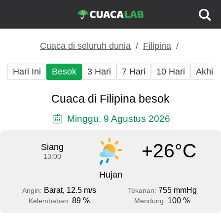
Cuaca di seluruh dunia
Filipina
Hari Ini
Besok
3 Hari
7 Hari
10 Hari
Akhir
Cuaca di Filipina besok
Minggu, 9 Agustus 2026
+26°C
Siang
13:00
Hujan
Barat, 12.5 m/s
755 mmHg
Angin:
Tekanan:
89 %
100 %
Kelembaban:
Mendung: