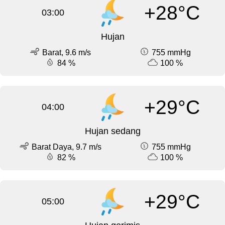
+28°C
03:00
Hujan
Barat, 9.6 m/s
755 mmHg
84 %
100 %
+29°C
04:00
Hujan sedang
Barat Daya, 9.7 m/s
755 mmHg
82 %
100 %
+29°C
05:00