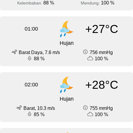
88 %
100 %
Kelembaban:
Mendung:
+27°C
01:00
Hujan
Barat Daya, 7.6 m/s
756 mmHg
88 %
100 %
+28°C
02:00
Hujan
Barat, 10.3 m/s
755 mmHg
85 %
100 %